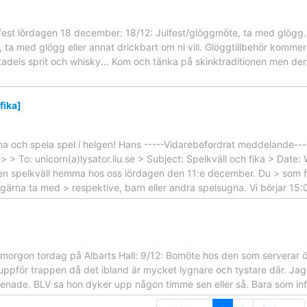
fest lördagen 18 december: 18/12: Julfest/glöggmöte, ta med glög
ta med glögg eller annat drickbart om ni vill. Glöggtillbehör kommer f
adels sprit och whisky... Kom och tänka på skinktraditionen men den
fika]
ma och spela spel i helgen! Hans -----Vidarebefordrat meddelande--
se> > To: unicorn(a)lysator.liu.se > Subject: Spelkväll och fika > Da
a en spelkväll hemma hos oss lördagen den 11:e december. Du > som f
ärna ta med > respektive, barn eller andra spelsugna. Vi börjar 15:
orgon tordag på Albarts Hall: 9/12: Bomöte hos den som serverar öl 
ch uppför trappen då det ibland är mycket lygnare och tystare där. Ja
försenade. BLV sa hon dyker upp någon timme sen eller så. Bara som i