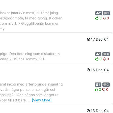
kor (starkvin mest) till försäljning
2
1
fest/glöggmöte, ta med glögg. Klockan
0
0
om ni vill. > Glöggtillbehör kommer
mmy
17 Dec '04
ngriga. Den betalning som diskuterats
1
0
lördag kl 19 hos Tommy. B-L
0
0
16 Dec '04
samt inköp med efterföljande insamling
3
2
hövs är några personer som går och
0
0
oppas jag?). Och någon som lägger ut
er till att bära.
…
[View More]
13 Dec '04