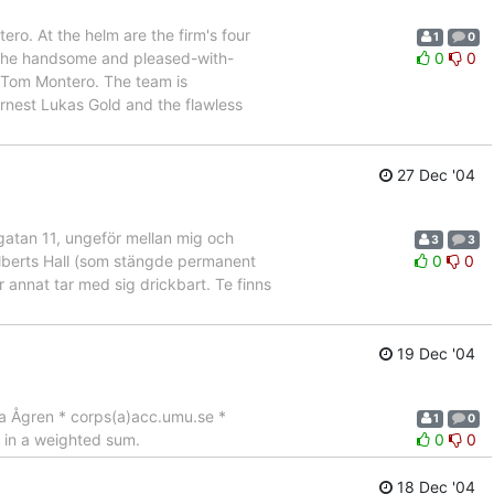
ero. At the helm are the firm's four
1
0
 the handsome and pleased-with-
0
0
 Tom Montero. The team is
rnest Lukas Gold and the flawless
27 Dec '04
gatan 11, ungeför mellan mig och
3
3
 Alberts Hall (som stängde permanent
0
0
r annat tar med sig drickbart. Te finns
19 Dec '04
la Ågren * corps(a)acc.umu.se *
1
0
 in a weighted sum.
0
0
18 Dec '04