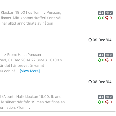
g. Klockan 19.00 hos Tommy Persson,
1
0
innas. Mitt kontantskafferi finns väl
0
0
 har alltid annordnats av någon
09 Dec '04
--- > From: Hans Persson
1
0
te: Wed, 01 Dec 2004 22:36:43 +0100 >
0
0
år det här brevet är varmt
00 och hå
…
[View More]
08 Dec '04
(Alberts Hall) klockan 19.00. Ibland
1
0
g är säkert där från 19 men det finns en
0
0
nformation. /Tommy