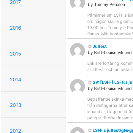
2017
by Tommy Persson
Påminner om LSFF:s julf
om någon skulle glömt a
19.00 hos Tommy > Pers
2016
finnas. Mitt kontantska
Julfest
by Britt-Louise Viklund
2015
Enklare förtäring komme
är att var och en betal
2014
SV: [LSFF] LSFF:s j
by Britt-Louise Viklund
Beträffande skinka med 
2013
från deltagarna efter 
inhandlar, i lagom tid 
pengar till efter insam
LSFF:s julfest/gl�
2012