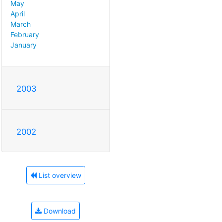
May
April
March
February
January
2003
2002
List overview
Download