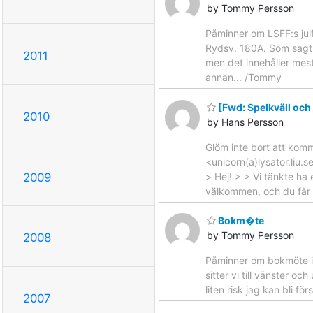
by Tommy Persson
Påminner om LSFF:s jul
Rydsv. 180A. Som sagt, 
2011
men det innehåller mest
annan... /Tommy
[Fwd: Spelkväll och 
2010
by Hans Persson
Glöm inte bort att kom
<unicorn(a)lysator.liu.
2009
> Hej! > > Vi tänkte h
välkommen, och du får g
Bokm�te
by Tommy Persson
2008
Påminner om bokmöte im
sitter vi till vänster o
liten risk jag kan bli 
2007