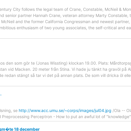
entury City follows the legal team of Crane, Constable, McNeil & Mont
and senior partner Hannah Crane, veteran attorney Marty Constable,
n McNeil and the former California Congressman and newest partner,
itious enthusiasm of two young associates, the self-critical and ea
os den som gör te (Jonas Wissting) klockan 19.00. Plats: Mårdtorps
stan vid Macken. 20 meter från Stina. Vi hade ju tänkt ha gravöl på
redan stängt så tar vi det på annan plats. De som vill dricka öl elle
.
älsning, se
http://www.acc.umu.se/~corps/images/jul04.jpg
/Ola -- O
l Preprocessing Perceptron - How to put an awful lot of "knowledge"
ggm�te 18 december