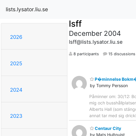
lists.lysator.liu.se
lsff
December 2004
2026
lsff@lists.lysator.liu.se
8 participants
15 discussions
2025
P�minnelse Bokm�
by Tommy Persson
2024
Påminner om: 30/12: Bo
mig och busshållplatsen
Alberts Hall (som stäng
annat tar med sig dric
2023
Centaur City
by Mats Hultquist