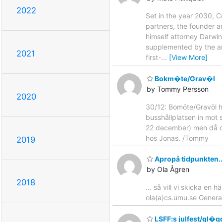
2022
Set in the year 2030, C
partners, the founder 
himself attorney Darwi
supplemented by the amb
2021
first-
…
[View More]
Bokm�te/Grav�l
by Tommy Persson
2020
30/12: Bomöte/Gravöl h
busshållplatsen in mot 
22 december) men då de 
hos Jonas. /Tommy
2019
Apropå tidpunkten..
by Ola Ågren
2018
... så vill vi skicka en h
ola(a)cs.umu.se Genera
LSFF:s julfest/gl�