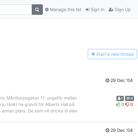
Manage this list
Sign In
Sign Up
Start a n
ew thread
29 Dec '04
ts: Mårdtorpsgatan 11, ungeför mellan
1
0
u tänkt ha gravöl för Alberts Hall på
0
0
nan plats. De som vill dricka öl eller
29 Dec '04