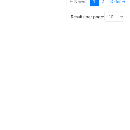
← Newer
1
2
Older →
Results per page: