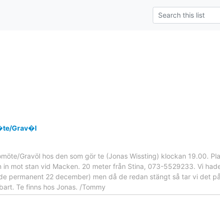
te/Grav�l
möte/Gravöl hos den som gör te (Jonas Wissting) klockan 19.00. Pla
 in mot stan vid Macken. 20 meter från Stina, 073-5529233. Vi hade j
de permanent 22 december) men då de redan stängt så tar vi det på an
kbart. Te finns hos Jonas. /Tommy