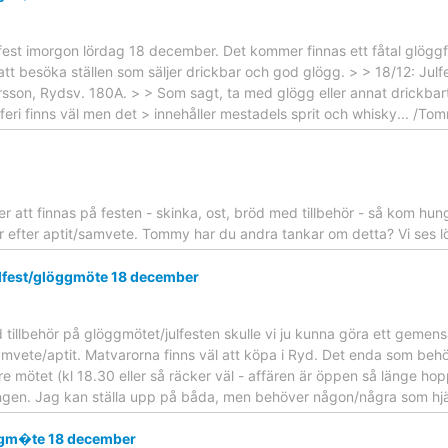
est imorgon lördag 18 december. Det kommer finnas ett fåtal glöggflas
tt besöka ställen som säljer drickbar och god glögg. > > 18/12: Jul
son, Rydsv. 180A. > > Som sagt, ta med glögg eller annat drickbart 
fferi finns väl men det > innehåller mestadels sprit och whisky... /To
r att finnas på festen - skinka, ost, bröd med tillbehör - så kom hu
ar efter aptit/samvete. Tommy har du andra tankar om detta? Vi ses 
ulfest/glöggmöte 18 december
tillbehör på glöggmötet/julfesten skulle vi ju kunna göra ett gemen
samvete/aptit. Matvarorna finns väl att köpa i Ryd. Det enda som be
före mötet (kl 18.30 eller så räcker väl - affären är öppen så länge h
lingen. Jag kan ställa upp på båda, men behöver någon/några som hjälp
ggm�te 18 december