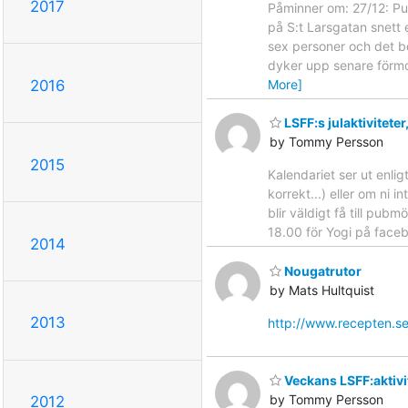
2017
Påminner om: 27/12: Pu
på S:t Larsgatan snett 
sex personer och det b
dyker upp senare förmo
More]
2016
LSFF:s julaktivitete
by Tommy Persson
2015
Kalendariet ser ut enlig
korrekt...) eller om ni
blir väldigt få till pu
18.00 för Yogi på faceb
2014
Nougatrutor
by Mats Hultquist
2013
http://www.recepten.se
Veckans LSFF:aktivi
by Tommy Persson
2012