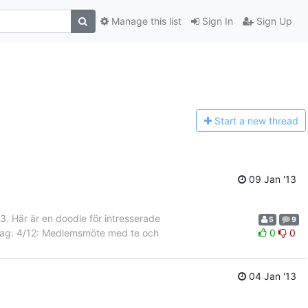
Manage this list
Sign In
Sign Up
Start a n
ew thread
09 Jan '13
3. Här är en doodle för intresserade
5
9
ag: 4/12: Medlemsmöte med te och
0
0
04 Jan '13