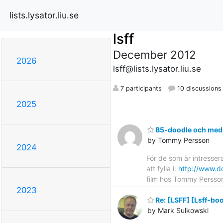
lists.lysator.liu.se
lsff
December 2012
2026
lsff@lists.lysator.liu.se
7 participants
10 discussions
2025
B5-doodle och me
by Tommy Persson
2024
För de som är intresser
att fylla i:
http://www.d
film hos Tommy Persso
2023
Re: [LSFF] [Lsff-b
by Mark Sulkowski