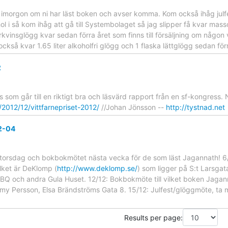
morgon om ni har läst boken och avser komma. Kom också ihåg julfes
l i så kom ihåg att gå till Systembolaget så jag slipper få kvar masso
rkvinsglögg kvar sedan förra året som finns till försäljning om någon v
också kvar 1.65 liter alkoholfri glögg och 1 flaska lättglögg sedan fö
2
ris som går till en riktigt bra och läsvärd rapport från en sf-kongress.
/2012/12/vittfarnepriset-2012/
//Johan Jönsson --
http://tystnad.net
2-04
torsdag och bokbokmötet nästa vecka för de som läst Jagannath! 6
lket är DeKlomp (
http://www.deklomp.se/
) som ligger på S:t Larsgat
r BQ och andra Gula Huset. 12/12: Bokbokmöte till vilket boken Jagan
 Persson, Elsa Brändströms Gata 8. 15/12: Julfest/glöggmöte, ta med 
Results per page: