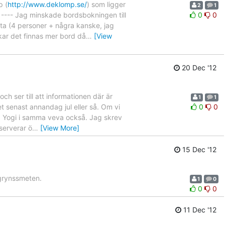
p (
http://www.deklomp.se/
) som ligger
2
1
. ---- Jag minskade bordsbokningen till
0
0
ta (4 personer + några kanske, jag
kar det finnas mer bord då
…
[View
20 Dec '12
h ser till att informationen där är
1
1
t senast annandag jul eller så. Om vi
0
0
 på Yogi i samma veva också. Jag skrev
serverar ö
…
[View More]
15 Dec '12
egrynssmeten.
1
0
0
0
11 Dec '12