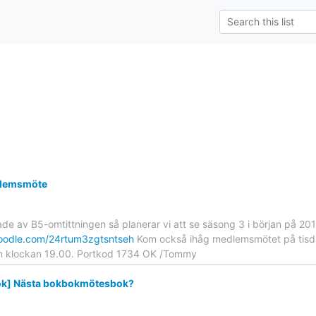
dlemsmöte
ade av B5-omtittningen så planerar vi att se säsong 3 i början på 201
oodle.com/24rtum3zgtsntseh
Kom också ihåg medlemsmötet på tisd
n klockan 19.00. Portkod 1734 OK /Tommy
ook] Nästa bokbokmötesbok?