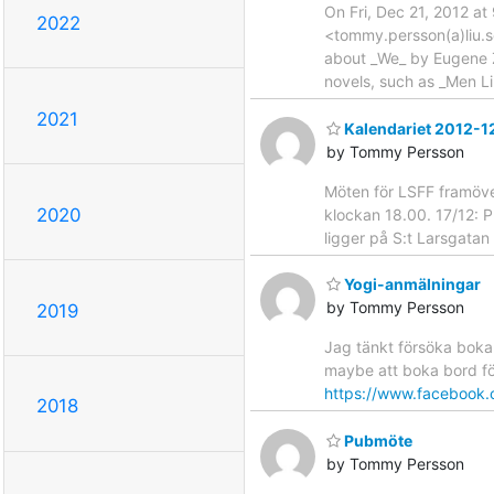
On Fri, Dec 21, 2012 a
2022
<tommy.persson(a)liu.s
about _We_ by Eugene Z
novels, such as _Men L
2021
Kalendariet 2012-1
by Tommy Persson
Möten för LSFF framöve
2020
klockan 18.00. 17/12: 
ligger på S:t Larsgatan
Yogi-anmälningar
by Tommy Persson
2019
Jag tänkt försöka boka
maybe att boka bord för 
https://www.facebook
2018
Pubmöte
by Tommy Persson