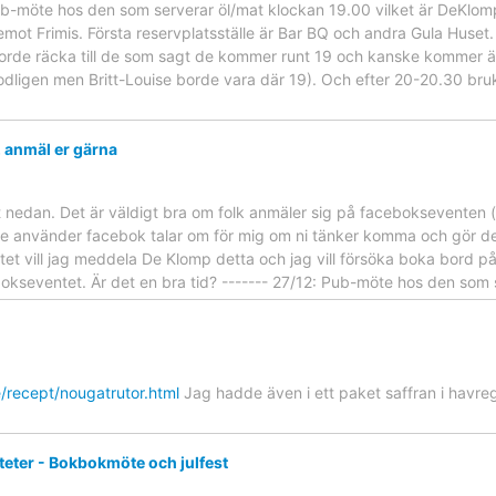
b-möte hos den som serverar öl/mat klockan 19.00 vilket är DeKlom
emot Frimis. Första reservplatsställe är Bar BQ och andra Gula Huset
orde räcka till de som sagt de kommer runt 19 och kanske kommer ä
dligen men Britt-Louise borde vara där 19). Och efter 20-20.30 bru
r, anmäl er gärna
t nedan. Det är väldigt bra om folk anmäler sig på facebokseventen (oc
 inte använder facebok talar om för mig om ni tänker komma och gör de
bmötet vill jag meddela De Klomp detta och jag vill försöka boka bord
okseventet. Är det en bra tid? ------- 27/12: Pub-möte hos den som 
/recept/nougatrutor.html
Jag hadde även i ett paket saffran i havr
teter - Bokbokmöte och julfest