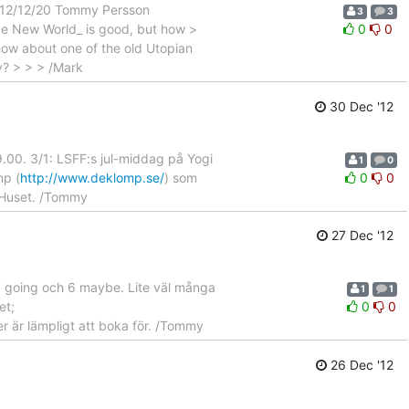
2012/12/20 Tommy Persson
3
3
ve New World_ is good, but how >
0
0
how about one of the old Utopian
y? > > > /Mark
30 Dec '12
00. 3/1: LSFF:s jul-middag på Yogi
1
0
mp (
http://www.deklomp.se/
) som
0
0
a Huset. /Tommy
27 Dec '12
7 going och 6 maybe. Lite väl många
1
1
et;
0
0
 är lämpligt att boka för. /Tommy
26 Dec '12