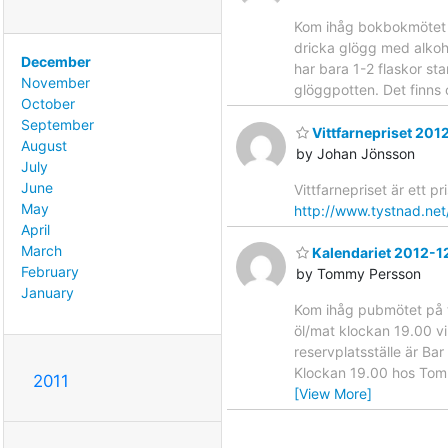
Kom ihåg bokbokmötet i
dricka glögg med alkoho
December
har bara 1-2 flaskor sta
November
glöggpotten. Det finns 
October
September
Vittfarnepriset 201
August
by Johan Jönsson
July
June
Vittfarnepriset är ett p
May
http://www.tystnad.net
April
March
Kalendariet 2012-1
February
by Tommy Persson
January
Kom ihåg pubmötet på 
öl/mat klockan 19.00 vi
reservplatsställe är Ba
Klockan 19.00 hos Tommy
2011
[View More]