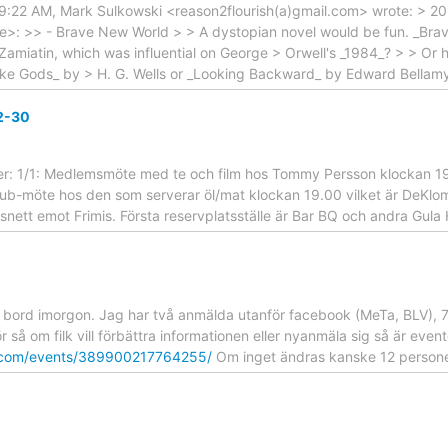
t 9:22 AM, Mark Sulkowski <reason2flourish(a)gmail.com> wrote: > 
e>: >> - Brave New World > > A dystopian novel would be fun. _Bra
amiatin, which was influential on George > Orwell's _1984_? > > Or 
ike Gods_ by > H. G. Wells or _Looking Backward_ by Edward Bellam
2-30
r: 1/1: Medlemsmöte med te och film hos Tommy Persson klockan 19.
Pub-möte hos den som serverar öl/mat klockan 19.00 vilket är DeKlo
 snett emot Frimis. Första reservplatsställe är Bar BQ och andra Gul
 bord imorgon. Jag har två anmälda utanför facebook (MeTa, BLV), 
så om filk vill förbättra informationen eller nyanmäla sig så är event
.com/events/389900217764255/
Om inget ändras kanske 12 personer