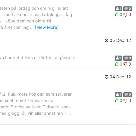
ten på lördag och om ni gillar att
1
0
r med alkoholfri och lättglögg... Jag
0
0
ill köpa dem och bidra till
rra året som jag
…
[View More]
05 Dec '12
 Nu har det delats ut för första gången:
1
0
0
0
04 Dec '12
/12: Pub-möte hos den som serverar
1
0
an snett emot Frimis. Första
0
0
nath: Stories av Karin Tidbeck läses.
glögg, öl, vin eller annat ni vill
…