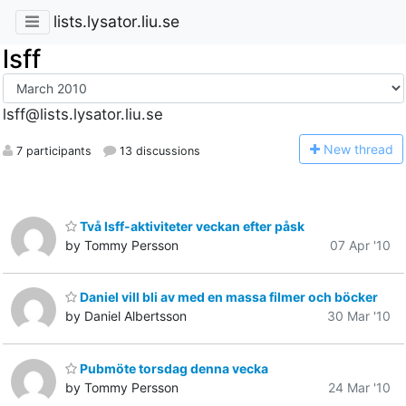
lists.lysator.liu.se
lsff
lsff@lists.lysator.liu.se
N
ew thread
7 participants
13 discussions
Två lsff-aktiviteter veckan efter påsk
by Tommy Persson
07 Apr '10
Daniel vill bli av med en massa filmer och böcker
by Daniel Albertsson
30 Mar '10
Pubmöte torsdag denna vecka
by Tommy Persson
24 Mar '10