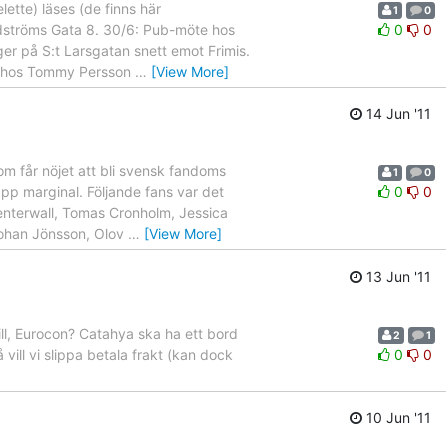
ette) läses (de finns här
1
0
dströms Gata 8. 30/6: Pub-möte hos
0
0
ger på S:t Larsgatan snett emot Frimis.
lm hos Tommy Persson
…
[View More]
14 Jun '11
om får nöjet att bli svensk fandoms
1
0
app marginal. Följande fans var det
0
0
Centerwall, Tomas Cronholm, Jessica
Johan Jönsson, Olov
…
[View More]
13 Jun '11
ill, Eurocon? Catahya ska ha ett bord
2
1
vill vi slippa betala frakt (kan dock
0
0
10 Jun '11