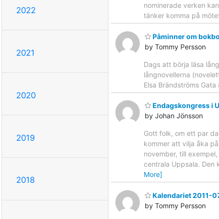
nominerade verken kan 
2022
tänker komma på möte
Påminner om bokbo
by Tommy Persson
2021
Dags att börja läsa lån
långnovellerna (novelet
Elsa Brändströms Gata
2020
Endagskongress i U
by Johan Jönsson
Gott folk, om ett par d
2019
kommer att vilja åka på 
november, till exempel
centrala Uppsala. Den 
More]
2018
Kalendariet 2011-0
by Tommy Persson