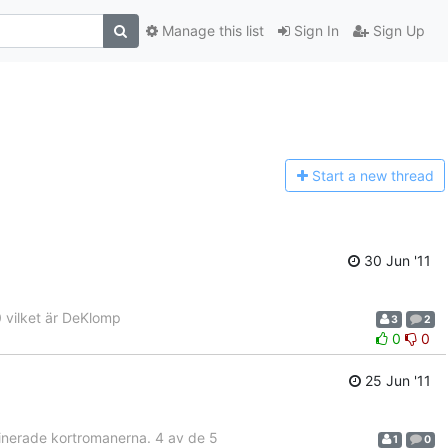
Manage this list
Sign In
Sign Up
Start a n
ew thread
30 Jun '11
 vilket är DeKlomp
3
2
0
0
25 Jun '11
inerade kortromanerna. 4 av de 5
1
0