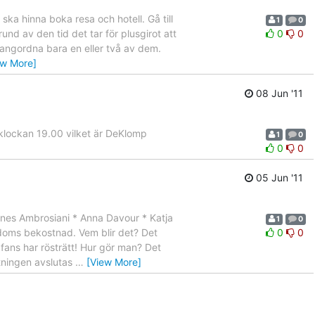
 ska hinna boka resa och hotell. Gå till
1
0
und av den tid det tar för plusgirot att
0
0
 rangordna bara en eller två av dem.
ew More]
08 Jun '11
klockan 19.00 vilket är DeKlomp
1
0
0
0
05 Jun '11
gnes Ambrosiani * Anna Davour * Katja
1
0
ndoms bekostnad. Vem blir det? Det
0
0
 fans har rösträtt! Hur gör man? Det
stningen avslutas
…
[View More]