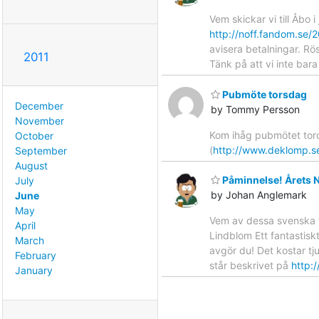
Vem skickar vi till Åbo 
http://noff.fandom.se/2
avisera betalningar. Rös
2011
Tänk på att vi inte bar
Pubmöte torsdag
December
by Tommy Persson
November
Kom ihåg pubmötet tord
October
(
http://www.deklomp.s
September
August
Påminnelse! Årets 
July
by Johan Anglemark
June
May
Vem av dessa svenska f
April
Lindblom Ett fantastisk
March
avgör du! Det kostar tj
February
står beskrivet på
http:
January