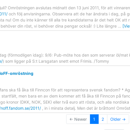
i juli? Omröstningen avslutas midnatt den 13 juni 2011, för att vinnaren
011/
och följ anvisningarna. Observera att de har ändrats i dag, på gr
ta nu! Om du inte känner till alla tre kandidaterna är det helt OK att
a behöver din röst, vi behöver dina pengar också! :) Lite längre
…
[Vi
ag (förmodligen idag): 9/6: Pub-möte hos den som serverar öl/mat 
e/
) som ligger på S:t Larsgatan snett emot Frimis. /Tommy
NoFF-omröstning
ans ska få åka till Finncon för att representera svensk fandom? * A
t startfält, men bara en av dem kommer att få åka till Finncon på fa
ugo kronor (DKK, NOK, SEK) eller två euro att rösta, och alla nordiska
//noff.fandom.se/2011/
, in i minsta detalj. Men det är bråttom! Omrö
← Newer
1
2
Older →