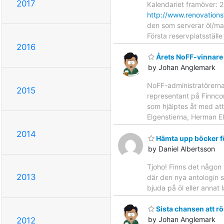
2017
Kalendariet framöver: 2
http://www.renovations
den som serverar öl/ma
Första reservplatsstäl
2016
Årets NoFF-vinnare
by Johan Anglemark
NoFF-administratörerna 
2015
representant på Finncon
som hjälptes åt med att
Elgenstierna, Herman E
2014
Hämta upp böcker fö
by Daniel Albertsson
Tjoho! Finns det någon 
2013
där den nya antologin sk
bjuda på öl eller annat
Sista chansen att rö
by Johan Anglemark
2012