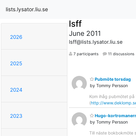
lists.lysator.liu.se
lsff
June 2011
2026
lsff@lists.lysator.liu.se
7 participants
11 discussions
2025
Pubmöte torsdag
by Tommy Persson
2024
Kom ihåg pubmötet på t
(
http://www.deklomp.s
Hugo-kortromanern
2023
by Tommy Persson
Till näste bokbokmöte 