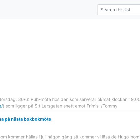
orsdag: 30/6: Pub-möte hos den som serverar öl/mat klockan 19.00
e/
) som ligger på S:t Larsgatan snett emot Frimis. /Tommy
a på nästa bokbokmöte
som kommer hållas i juli någon gång så kommer vi läsa de Hugo-nom