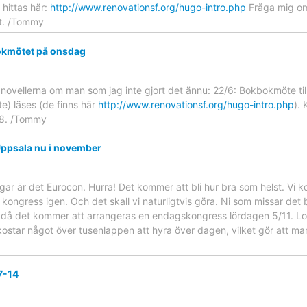
hittas här:
http://www.renovationsf.org/hugo-intro.php
Fråga mig om 
t. /Tommy
kmötet på onsdag
gnovellerna om man som jag inte gjort det ännu: 22/6: Bokbokmöte ti
te) läses (de finns här
http://www.renovationsf.org/hugo-intro.php
).
 8. /Tommy
ppsala nu i november
agar är det Eurocon. Hurra! Det kommer att bli hur bra som helst. Vi 
kongress igen. Och det skall vi naturligtvis göra. Ni som missar det 
, då det kommer att arrangeras en endagskongress lördagen 5/11. Lo
kostar något över tusenlappen att hyra över dagen, vilket gör att m
7-14