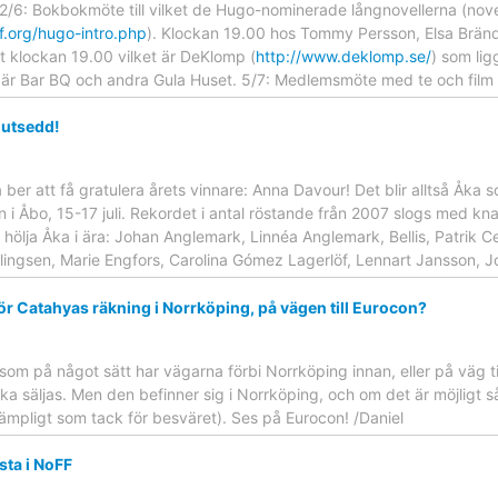
2/6: Bokbokmöte till vilket de Hugo-nominerade långnovellerna (novel
f.org/hugo-intro.php
). Klockan 19.00 hos Tommy Persson, Elsa Brän
t klockan 19.00 vilket är DeKlomp (
http://www.deklomp.se/
) som lig
le är Bar BQ och andra Gula Huset. 5/7: Medlemsmöte med te och fi
 utsedd!
ber att få gratulera årets vinnare: Anna Davour! Det blir alltså Åka s
 i Åbo, 15-17 juli. Rekordet i antal röstande från 2007 slogs med kn
 hölja Åka i ära: Johan Anglemark, Linnéa Anglemark, Bellis, Patrik 
llingsen, Marie Engfors, Carolina Gómez Lagerlöf, Lennart Jansson, 
r Catahyas räkning i Norrköping, på vägen till Eurocon?
som på något sätt har vägarna förbi Norrköping innan, eller på väg t
a säljas. Men den befinner sig i Norrköping, och om det är möjligt så 
 lämpligt som tack för besväret). Ses på Eurocon! /Daniel
sta i NoFF