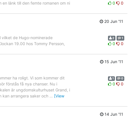
en länk till den femte romanen om ni
0
0
20 Jun '11
ll vilket de Hugo-nominerade
2
1
 Klockan 19.00 hos Tommy Persson,
0
0
15 Jun '11
kommer ha roligt. Vi som kommer dit
1
0
bör förstås få nya chanser. Nu i
0
0
kalen är ungdomskulturhuset Grand, i
an kan arrangera saker och
…
[View
14 Jun '11