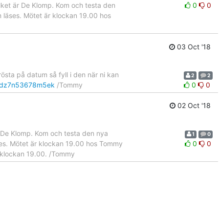
ilket är De Klomp. Kom och testa den
0
0
 läses. Mötet är klockan 19.00 hos
03 Oct '18
östa på datum så fyll i den när ni kan
2
2
dqudz7n53678m5ek
/Tommy
0
0
02 Oct '18
r De Klomp. Kom och testa den nya
1
0
ses. Mötet är klockan 19.00 hos Tommy
0
0
 klockan 19.00. /Tommy