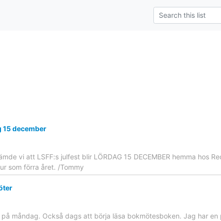
ag 15 december
mde vi att LSFF:s julfest blir LÖRDAG 15 DECEMBER hemma hos Redi
ur som förra året. /Tommy
öter
på måndag. Också dags att börja läsa bokmötesboken. Jag har en 