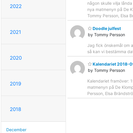
någon skulle vilja lån
2022
nya matmenyn på De Klo
Tommy Persson, Elsa B
Doodle julfest
2021
by Tommy Persson
Jag fick önskemål om at
så kan vi bestämma dat
2020
Kalendariet 2018-
by Tommy Persson
Kalendariet framöver: 
2019
matmenyn på De Klomp! 
Persson, Elsa Brändst
2018
December