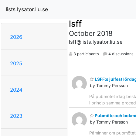
lists.lysator.liu.se
lsff
October 2018
2026
lsff@lists.lysator.liu.se
3 participants
4 discussions
2025
LSFF:s julfest lörd
by Tommy Persson
2024
På pubmötet idag bestä
i princip samma proced
Pubmöte och bokm
2023
by Tommy Persson
Påminner om pubmötet 