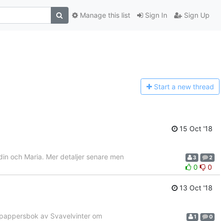
Manage this list
Sign In
Sign Up
Start a n
ew thread
15 Oct '18
n och Maria. Mer detaljer senare men
3
2
0
0
13 Oct '18
pappersbok av Svavelvinter om
1
0