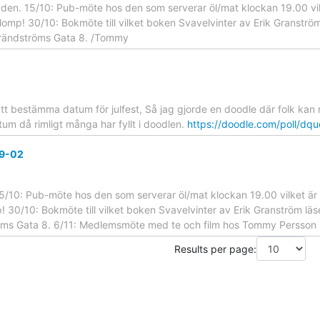
da den. 15/10: Pub-möte hos den som serverar öl/mat klockan 19.00 v
mp! 30/10: Bokmöte till vilket boken Svavelvinter av Erik Granström
rändströms Gata 8. /Tommy
t bestämma datum för julfest, Så jag gjorde en doodle där folk kan r
um då rimligt många har fyllt i doodlen.
https://doodle.com/poll/
09-02
15/10: Pub-möte hos den som serverar öl/mat klockan 19.00 vilket ä
30/10: Bokmöte till vilket boken Svavelvinter av Erik Granström lä
röms Gata 8. 6/11: Medlemsmöte med te och film hos Tommy Persson
Results per page: