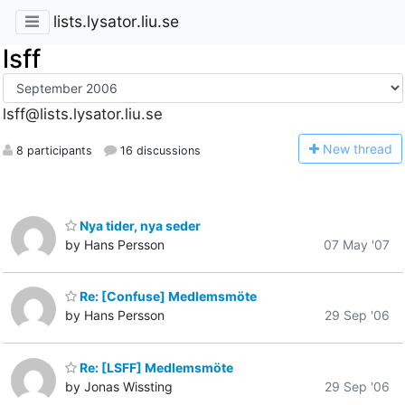
lists.lysator.liu.se
lsff
lsff@lists.lysator.liu.se
N
ew thread
8 participants
16 discussions
Nya tider, nya seder
by Hans Persson
07 May '07
Re: [Confuse] Medlemsmöte
by Hans Persson
29 Sep '06
Re: [LSFF] Medlemsmöte
by Jonas Wissting
29 Sep '06