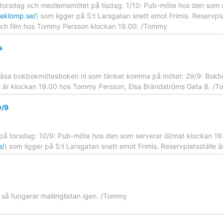
orsdag och medlemsmötet på tisdag. 1/10: Pub-möte hos den som ser
deklomp.se/
) som ligger på S:t Larsgatan snett emot Frimis. Reservplat
h film hos Tommy Persson klockan 19.00. /Tommy
s
läsa bokbokmötesboken ni som tänker komma på mötet: 29/9: Bokbok
t är klockan 19.00 hos Tommy Persson, Elsa Brändströms Gata 8. /
0/9
å torsdag: 10/9: Pub-möte hos den som serverar öl/mat klockan 19
e/
) som ligger på S:t Larsgatan snett emot Frimis. Reservplatsställe 
å fungerar mailinglistan igen. /Tommy