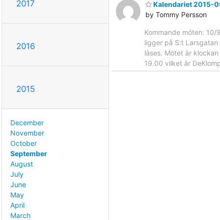
2017
Kalendariet 2015-
by Tommy Persson
Kommande möten: 10/9: 
ligger på S:t Larsgatan
2016
läses. Mötet är klocka
19.00 vilket är DeKlomp
2015
December
November
October
September
August
July
June
May
April
March