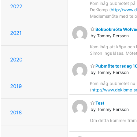
Kom ihåg pubmötet på t
2022
DeKlomp (
http://www.
Medlemsmöte med te oc
Bokbokmöte Wolve
2021
by Tommy Persson
Kom ihåg att köpa och 
Simon Ings läses. Möte
2020
Pubmöte torsdag 1
by Tommy Persson
Kom ihåg pubmötet nu p
2019
(
http://www.deklomp.s
Test
by Tommy Persson
2018
Om detta kommer fram s