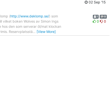
02 Sep '15
lomp (
http://www.deklomp.se/
) som
1
0
ill vilket boken Wolves av Simon Ings
0
0
e hos den som serverar öl/mat klockan
rimis. Reservplatsstä
…
[View More]