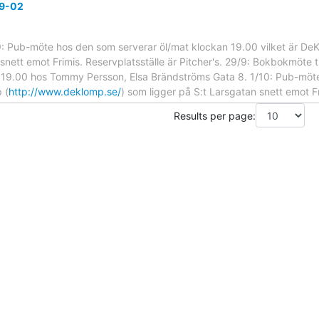
09-02
Pub-möte hos den som serverar öl/mat klockan 19.00 vilket är DeK
 snett emot Frimis. Reservplatsställe är Pitcher's. 29/9: Bokbokmöte t
n 19.00 hos Tommy Persson, Elsa Brändströms Gata 8. 1/10: Pub-möt
 (
http://www.deklomp.se/
) som ligger på S:t Larsgatan snett emot F
Results per page: