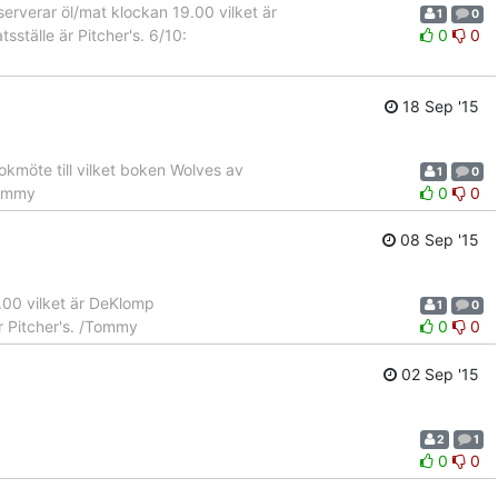
verar öl/mat klockan 19.00 vilket är
1
0
sställe är Pitcher's. 6/10:
0
0
18 Sep '15
möte till vilket boken Wolves av
1
0
Tommy
0
0
08 Sep '15
.00 vilket är DeKlomp
1
0
är Pitcher's. /Tommy
0
0
02 Sep '15
2
1
0
0