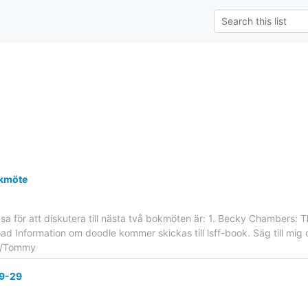
okmöte
a för att diskutera till nästa två bokmöten är: 1. Becky Chambers: 
ad Information om doodle kommer skickas till lsff-book. Säg till mig o
. /Tommy
09-29