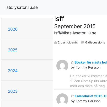
lists.lysator.liu.se
lsff
September 2015
2026
lsff@lists.lysator.liu.se
2 participants
6 discussions
2025
Böcker för nästa b
by Tommy Persson
2024
De böcker vi kommer läs
2. Zen Cho: Spirits Abro
med och rösta på dag
2023
Kalendariet 2015-
by Tommy Persson