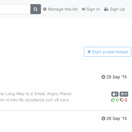
Manage this list
Sign In
Sign Up
Start a n
ew thread
29 Sep '15
The Long Way to a Small, Angry Planet
1
0
m ni inte får doodlarna och vill vara
0
0
29 Sep '15