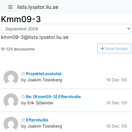
lists.lysator.liu.se
Kmm09-3
kmm09-3@lists.lysator.liu.se
N
ew thread
124 discussions
Projektet avslutat
by Joakim Tosteberg
19 Dec '09
Re: [Kmm09-3] Efterstudie
by Erik Sjölander
16 Dec '09
Efterstudie
by Joakim Tosteberg
16 Dec '09