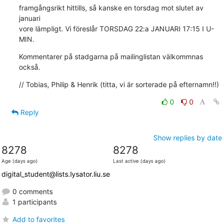
framgångsrikt hittills, så kanske en torsdag mot slutet av 
januari

vore lämpligt. Vi föreslår TORSDAG 22:a JANUARI 17:15 I U-
MIN.
Kommentarer på stadgarna på mailinglistan välkommnas 
också.
// Tobias, Philip & Henrik (titta, vi är sorterade på efternamn!!)
0
0
Reply
Show replies by date
8278
8278
Age (days ago)
Last active (days ago)
digital_student@lists.lysator.liu.se
0 comments
1 participants
Add to favorites