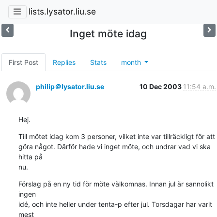
lists.lysator.liu.se
Inget möte idag
First Post
Replies
Stats
month
philip＠lysator.liu.se
10 Dec 2003
11:54 a.m.
Hej.
Till mötet idag kom 3 personer, vilket inte var tillräckligt för att

göra något. Därför hade vi inget möte, och undrar vad vi ska 
hitta på

nu.
Förslag på en ny tid för möte välkomnas. Innan jul är sannolikt 
ingen

idé, och inte heller under tenta-p efter jul. Torsdagar har varit 
mest
