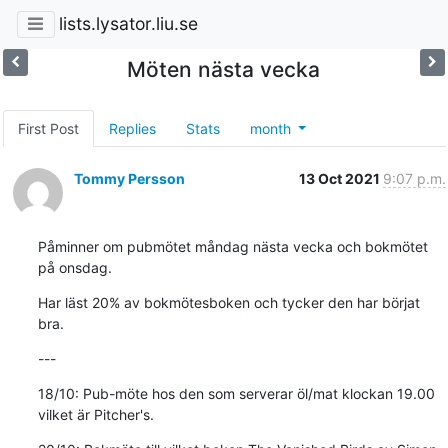
lists.lysator.liu.se
Möten nästa vecka
First Post
Replies
Stats
month
Tommy Persson
13 Oct 2021
9:07 p.m.
Påminner om pubmötet måndag nästa vecka och bokmötet 
på onsdag.
Har läst 20% av bokmötesboken och tycker den har börjat 
bra.
---
18/10: Pub-möte hos den som serverar öl/mat klockan 19.00 
vilket är Pitcher's.