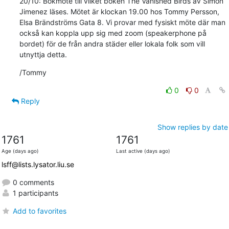
20/10: Bokmöte till vilket boken The Vanished Birds av Simon 
Jimenez läses. Mötet är klockan 19.00 hos Tommy Persson, 
Elsa Brändströms Gata 8. Vi provar med fysiskt möte där man 
också kan koppla upp sig med zoom (speakerphone på 
bordet) för de från andra städer eller lokala folk som vill 
utnyttja detta.
/Tommy
0
0
Reply
Show replies by date
1761
1761
Age (days ago)
Last active (days ago)
lsff@lists.lysator.liu.se
0 comments
1 participants
Add to favorites