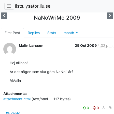
lists.lysator.liu.se
NaNoWriMo 2009
First Post
Replies
Stats
month
Malin Larsson
25 Oct 2009
4:32 p.m.
Hej allihop!
Är det någon som ska göra NaNo i år?
//Malin
Attachments:
attachment.html
(text/html — 117 bytes)
0
0
Reply