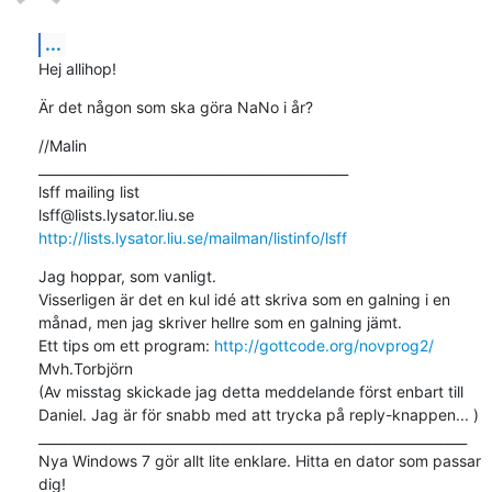
...
Hej allihop!
Är det någon som ska göra NaNo i år?
//Malin

_______________________________________________

lsff mailing list

http://lists.lysator.liu.se/mailman/listinfo/lsff
Jag hoppar, som vanligt.

Visserligen är det en kul idé att skriva som en galning i en 
månad, men jag skriver hellre som en galning jämt.

Ett tips om ett program: 
http://gottcode.org/novprog2/
Mvh.Torbjörn

(Av misstag skickade jag detta meddelande först enbart till 
Daniel. Jag är för snabb med att trycka på reply-knappen... ) 		 	   		  

_________________________________________________________________

Nya Windows 7 gör allt lite enklare. Hitta en dator som passar 