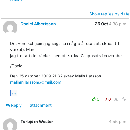
Show replies by date
Daniel Albertsson
25 Oct
4:38 p.m.
Det vore kul (som jag sagt nu i några år utan att skrida till 
verket). Men

jag tror att det räcker med att skriva C-uppsats i november.
/Daniel
Den 25 oktober 2009 21.32 skrev Malin Larsson 
malinm.larsson@gmail.com
:
...
0
0
Reply
attachment
Torbjörn Wester
4:55 p.m.