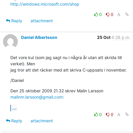
http://windows.microsoft.com/shop
0
0
Reply
attachment
Daniel Albertsson
25 Oct
4:38 p.m.
Det vore kul (som jag sagt nu i några år utan att skrida till 
verket). Men

jag tror att det räcker med att skriva C-uppsats i november.
/Daniel
Den 25 oktober 2009 21.32 skrev Malin Larsson 
malinm.larsson@gmail.com
:
...
0
0
Reply
attachment