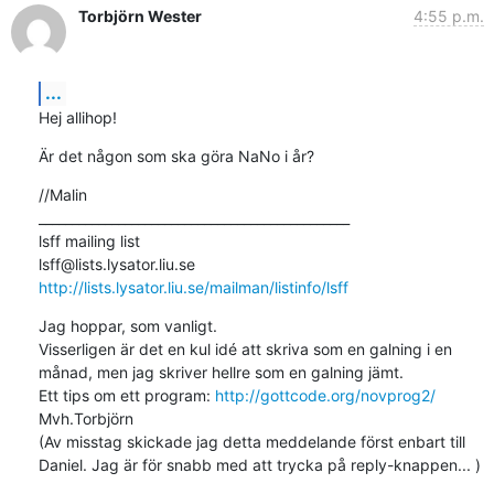
Torbjörn Wester
4:55 p.m.
...
Hej allihop!
Är det någon som ska göra NaNo i år?
//Malin

_______________________________________________

lsff mailing list

http://lists.lysator.liu.se/mailman/listinfo/lsff
Jag hoppar, som vanligt.

Visserligen är det en kul idé att skriva som en galning i en 
månad, men jag skriver hellre som en galning jämt.

Ett tips om ett program: 
http://gottcode.org/novprog2/
Mvh.Torbjörn

(Av misstag skickade jag detta meddelande först enbart till 
Daniel. Jag är för snabb med att trycka på reply-knappen... ) 		 	   		  

_________________________________________________________________
