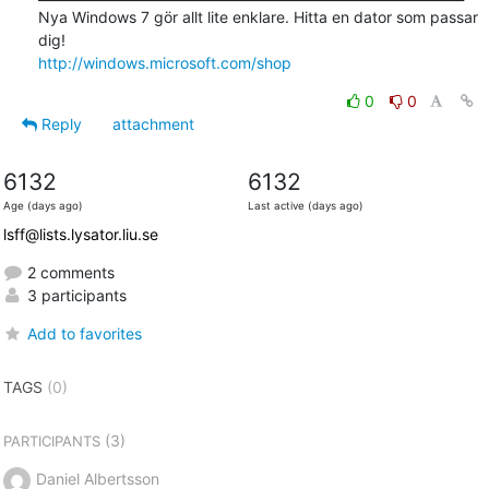
Nya Windows 7 gör allt lite enklare. Hitta en dator som passar 
http://windows.microsoft.com/shop
0
0
Reply
attachment
6132
6132
Age (days ago)
Last active (days ago)
lsff@lists.lysator.liu.se
2 comments
3 participants
Add to favorites
TAGS
(0)
(3)
PARTICIPANTS
Daniel Albertsson