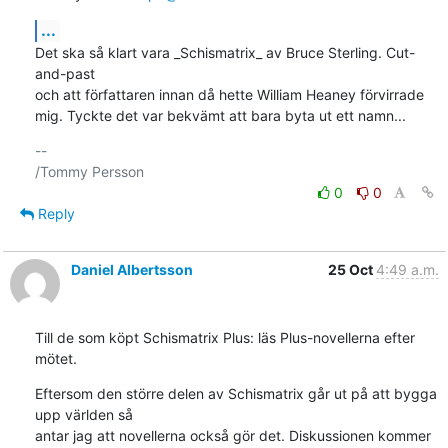
...
Det ska så klart vara _Schismatrix_ av Bruce Sterling. Cut-
and-past

och att författaren innan då hette William Heaney förvirrade

mig. Tyckte det var bekvämt att bara byta ut ett namn...
-- 

0
0
Reply
Daniel Albertsson
25 Oct
4:49 a.m.
Till de som köpt Schismatrix Plus: läs Plus-novellerna efter 
mötet.
Eftersom den större delen av Schismatrix går ut på att bygga 
upp världen så

antar jag att novellerna också gör det. Diskussionen kommer 