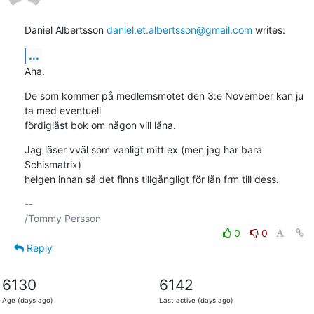
Daniel Albertsson 
daniel.et.albertsson@gmail.com
 writes:
...
Aha.
De som kommer på medlemsmötet den 3:e November kan ju 
ta med eventuell

fördigläst bok om någon vill låna.
Jag läser vväl som vanligt mitt ex (men jag har bara 
Schismatrix)

helgen innan så det finns tillgångligt för lån frm till dess.
-- 

0
0
Reply
6130
6142
Age (days ago)
Last active (days ago)