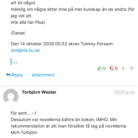
att bli något

märklig om några sitter inne på mer kunskap än de andra (för 
jag vet att

inte alla har Plus).
/Daniel
Den 14 oktober 2009 00.52 skrev Tommy Persson 
tpe@ida.liu.se
:
...
0
0
Reply
attachment
Torbjörn Wester
12:21 p.m.
För sent... :-)

Dessutom var novellerna bättre än boken, IMHO. Min 
rekommendation är att man försöker få tag på novellerna.

Mvh.Torbjörn