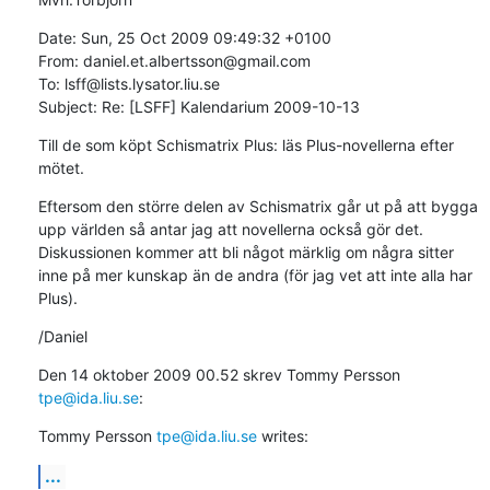
Date: Sun, 25 Oct 2009 09:49:32 +0100

From: daniel.et.albertsson@gmail.com

To: lsff@lists.lysator.liu.se

Subject: Re: [LSFF] Kalendarium 2009-10-13
Till de som köpt Schismatrix Plus: läs Plus-novellerna efter 
mötet.
Eftersom den större delen av Schismatrix går ut på att bygga 
upp världen så antar jag att novellerna också gör det. 
Diskussionen kommer att bli något märklig om några sitter 
inne på mer kunskap än de andra (för jag vet att inte alla har 
Plus).
/Daniel
Den 14 oktober 2009 00.52 skrev Tommy Persson 
tpe@ida.liu.se
:
Tommy Persson 
tpe@ida.liu.se
 writes:
...