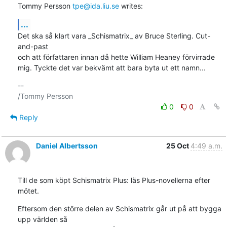
Tommy Persson 
tpe@ida.liu.se
 writes:
...
Det ska så klart vara _Schismatrix_ av Bruce Sterling. Cut-
and-past

och att författaren innan då hette William Heaney förvirrade

mig. Tyckte det var bekvämt att bara byta ut ett namn...
-- 

0
0
Reply
Daniel Albertsson
25 Oct
4:49 a.m.
Till de som köpt Schismatrix Plus: läs Plus-novellerna efter 
mötet.
Eftersom den större delen av Schismatrix går ut på att bygga 
upp världen så
