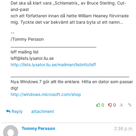
Det ska så klart vara _Schismatrix_ av Bruce Sterling. Cut-
and-past

och att författaren innan då hette William Heaney förvirrade

mig. Tyckte det var bekvämt att bara byta ut ett namn...
--

/Tommy Persson

_______________________________________________

lsff mailing list

http://lists.lysator.liu.se/mailman/listinfo/lsff
_________________________________________________________________

Nya Windows 7 gör allt lite enklare. Hitta en dator som passar 
http://windows.microsoft.com/shop
0
0
Reply
attachment
Tommy Persson
2:38 p.m.