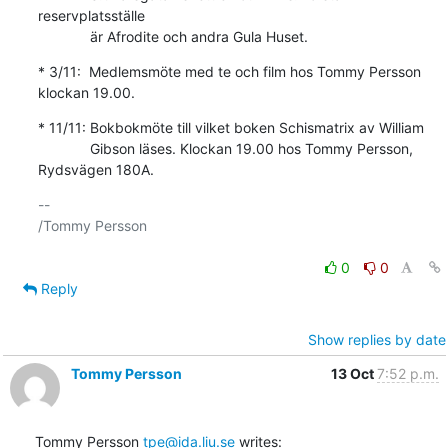
reservplatsställe

             är Afrodite och andra Gula Huset.
* 3/11:  Medlemsmöte med te och film hos Tommy Persson 
klockan 19.00.
* 11/11: Bokbokmöte till vilket boken Schismatrix av William

             Gibson läses. Klockan 19.00 hos Tommy Persson, 
Rydsvägen 180A.
-- 

/Tommy Persson

0
0
Reply
Show replies by date
Tommy Persson
13 Oct
7:52 p.m.
Tommy Persson 
tpe@ida.liu.se
 writes: