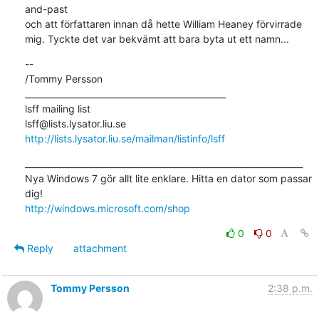
and-past

och att författaren innan då hette William Heaney förvirrade

mig. Tyckte det var bekvämt att bara byta ut ett namn...
--

/Tommy Persson

_______________________________________________

lsff mailing list

http://lists.lysator.liu.se/mailman/listinfo/lsff
_________________________________________________________________

Nya Windows 7 gör allt lite enklare. Hitta en dator som passar 
http://windows.microsoft.com/shop
0
0
Reply
attachment
Tommy Persson
2:38 p.m.