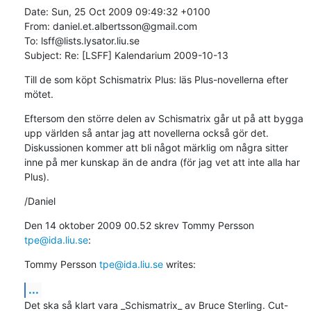
Date: Sun, 25 Oct 2009 09:49:32 +0100

From: daniel.et.albertsson@gmail.com

To: lsff@lists.lysator.liu.se

Subject: Re: [LSFF] Kalendarium 2009-10-13
Till de som köpt Schismatrix Plus: läs Plus-novellerna efter 
mötet.
Eftersom den större delen av Schismatrix går ut på att bygga 
upp världen så antar jag att novellerna också gör det. 
Diskussionen kommer att bli något märklig om några sitter 
inne på mer kunskap än de andra (för jag vet att inte alla har 
Plus).
/Daniel
Den 14 oktober 2009 00.52 skrev Tommy Persson 
tpe@ida.liu.se
:
Tommy Persson 
tpe@ida.liu.se
 writes:
...
Det ska så klart vara _Schismatrix_ av Bruce Sterling. Cut-