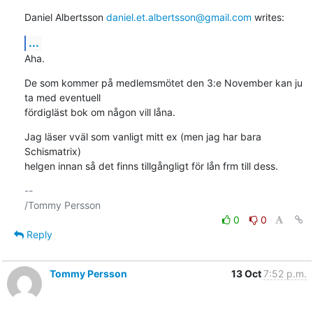
Daniel Albertsson 
daniel.et.albertsson@gmail.com
 writes:
...
Aha.
De som kommer på medlemsmötet den 3:e November kan ju 
ta med eventuell

fördigläst bok om någon vill låna.
Jag läser vväl som vanligt mitt ex (men jag har bara 
Schismatrix)

helgen innan så det finns tillgångligt för lån frm till dess.
-- 

0
0
Reply
Tommy Persson
13 Oct
7:52 p.m.