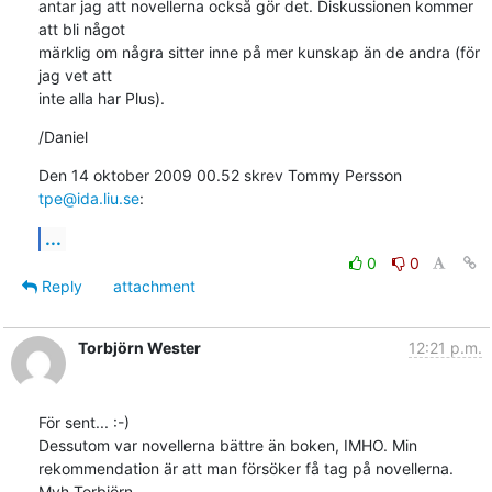
antar jag att novellerna också gör det. Diskussionen kommer 
att bli något

märklig om några sitter inne på mer kunskap än de andra (för 
jag vet att

inte alla har Plus).
/Daniel
Den 14 oktober 2009 00.52 skrev Tommy Persson 
tpe@ida.liu.se
:
...
0
0
Reply
attachment
Torbjörn Wester
12:21 p.m.
För sent... :-)

Dessutom var novellerna bättre än boken, IMHO. Min 
rekommendation är att man försöker få tag på novellerna.

Mvh.Torbjörn