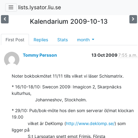
lists.lysator.liu.se
Kalendarium 2009-10-13
First Post
Replies
Stats
month
Tommy Persson
13 Oct 2009
7:55 a.m.
Noter bokbokmötet 11/11 tills vilket vi läser Schismatrix.
* 16/10-18/10: Swecon 2009: Imagicon 2, Skarpnäcks 
kulturhus,

                   Johanneshov, Stockholm.
* 29/10: Pub/bok-möte hos den som serverar öl/mat klockan 
19.00

             vilket är DeKlomp (
http://www.deklomp.se/
) som 
ligger på

             S:t Larsgatan snett emot Frimis. Första 