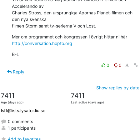
Accelerando av

Charles Stross, den ursprungiga Apornas Planet-filmen och 
den nya svenska

filmen Storm samt tv-serierna V och Lost.
http://conversation.hopto.org
B-L
0
0
Reply
Show replies by date
7411
7411
Age (days ago)
Last active (days ago)
lsff@lists.lysator.liu.se
0 comments
1 participants
Add to favorites