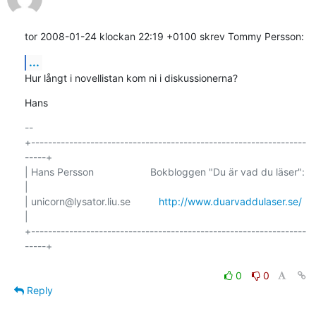
tor 2008-01-24 klockan 22:19 +0100 skrev Tommy Persson:
...
Hur långt i novellistan kom ni i diskussionerna?
Hans
-- 

+-----------------------------------------------------------------
-----+

| Hans Persson                    Bokbloggen "Du är vad du läser":     
|

| unicorn@lysator.liu.se          
http://www.duarvaddulaser.se/
|

+-----------------------------------------------------------------
-----+

0
0
Reply