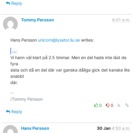
Reply
Tommy Persson
6:01 a.m.
Hans Persson 
unicorn@lysator.liu.se
 writes:
...
Vi hann väl klart på 2.5 timmar. Men en del hade inte läst de 
fyra

sista och då en del där var ganska dåliga gick det kanske lite 
snabbt

där.
-- 

0
0
Reply
Hans Persson
30 Jan
4:50 a.m.