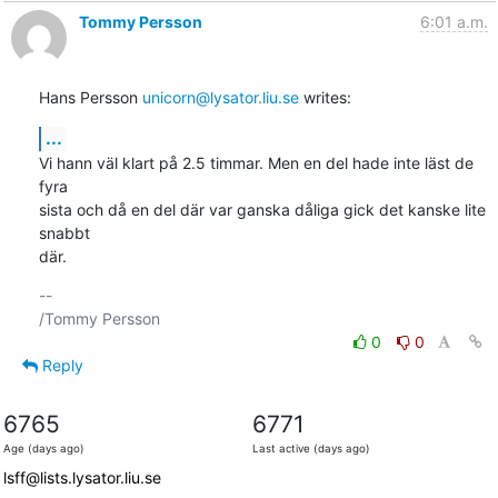
Tommy Persson
6:01 a.m.
Hans Persson 
unicorn@lysator.liu.se
 writes:
...
Vi hann väl klart på 2.5 timmar. Men en del hade inte läst de 
fyra

sista och då en del där var ganska dåliga gick det kanske lite 
snabbt

där.
-- 

0
0
Reply
6765
6771
Age (days ago)
Last active (days ago)
lsff@lists.lysator.liu.se