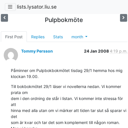
lists.lysator.liu.se
Pulpbokmöte
First Post
Replies
Stats
month
Tommy Persson
24 Jan 2008
4:19 p.m.
Påminner om Pulpbokbokmötet tisdag 29/1 hemma hos mig 
klockan 19.00.
Till bokbokmötet 29/1 läser vi novellerna nedan. Vi kommer 
prata om

dem i den ordning de står i listan. Vi kommer inte stressa för 
att

hinna med alla utan om vi märker att tiden tar slut så sparar vi 
det

som är kvar och tar det som komplement till någon roman. 