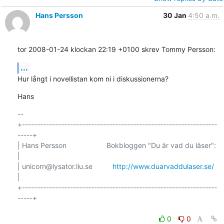
Hans Persson
30 Jan
4:50 a.m.
tor 2008-01-24 klockan 22:19 +0100 skrev Tommy Persson:
...
Hur långt i novellistan kom ni i diskussionerna?
Hans
-- 

+-----------------------------------------------------------------
-----+

| Hans Persson                    Bokbloggen "Du är vad du läser":     
|

| unicorn@lysator.liu.se          
http://www.duarvaddulaser.se/
|

+-----------------------------------------------------------------
-----+

0
0