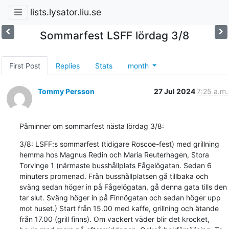
lists.lysator.liu.se
Sommarfest LSFF lördag 3/8
First Post
Replies
Stats
month
Tommy Persson
27 Jul 2024
7:25 a.m.
Påminner om sommarfest nästa lördag 3/8:
3/8: LSFF:s sommarfest (tidigare Roscoe-fest) med grillning 
hemma hos Magnus Redin och Maria Reuterhagen, Stora 
Torvinge 1 (närmaste busshållplats Fågelögatan. Sedan 6 
minuters promenad. Från busshållplatsen gå tillbaka och 
sväng sedan höger in på Fågelögatan, gå denna gata tills den 
tar slut. Sväng höger in på Finnögatan och sedan höger upp 
mot huset.) Start från 15.00 med kaffe, grillning och ätande 
från 17.00 (grill finns). Om vackert väder blir det krocket, 