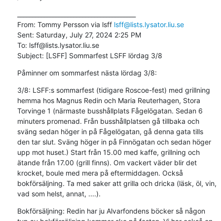
________________________________________

From: Tommy Persson via lsff 
lsff@lists.lysator.liu.se
Sent: Saturday, July 27, 2024 2:25 PM

To: lsff@lists.lysator.liu.se

Subject: [LSFF] Sommarfest LSFF lördag 3/8
Påminner om sommarfest nästa lördag 3/8:
3/8: LSFF:s sommarfest (tidigare Roscoe-fest) med grillning 
hemma hos Magnus Redin och Maria Reuterhagen, Stora 
Torvinge 1 (närmaste busshållplats Fågelögatan. Sedan 6 
minuters promenad. Från busshållplatsen gå tillbaka och 
sväng sedan höger in på Fågelögatan, gå denna gata tills 
den tar slut. Sväng höger in på Finnögatan och sedan höger 
upp mot huset.) Start från 15.00 med kaffe, grillning och 
ätande från 17.00 (grill finns). Om vackert väder blir det 
krocket, boule med mera på eftermiddagen. Också 
bokförsäljning. Ta med saker att grilla och dricka (läsk, öl, vin, 
vad som helst, annat, ....).
Bokförsäljning: Redin har ju Alvarfondens böcker så någon 