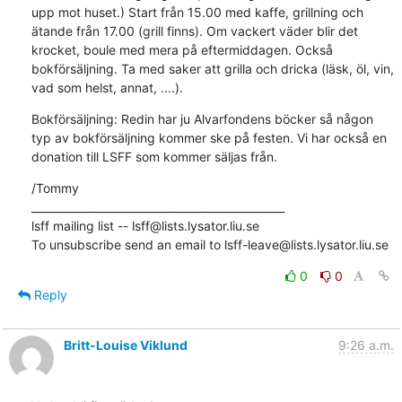
upp mot huset.) Start från 15.00 med kaffe, grillning och 
ätande från 17.00 (grill finns). Om vackert väder blir det 
krocket, boule med mera på eftermiddagen. Också 
bokförsäljning. Ta med saker att grilla och dricka (läsk, öl, vin, 
vad som helst, annat, ....).
Bokförsäljning: Redin har ju Alvarfondens böcker så någon 
typ av bokförsäljning kommer ske på festen. Vi har också en 
donation till LSFF som kommer säljas från.
/Tommy

_______________________________________________

lsff mailing list -- lsff@lists.lysator.liu.se

To unsubscribe send an email to lsff-leave@lists.lysator.liu.se
0
0
Reply
Britt-Louise Viklund
9:26 a.m.