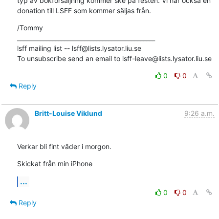
typ av bokförsäljning kommer ske på festen. Vi har också en 
donation till LSFF som kommer säljas från.
/Tommy

_______________________________________________

lsff mailing list -- lsff@lists.lysator.liu.se

To unsubscribe send an email to lsff-leave@lists.lysator.liu.se
0
0
Reply
Britt-Louise Viklund
9:26 a.m.
Verkar bli fint väder i morgon.
Skickat från min iPhone
...
0
0
Reply