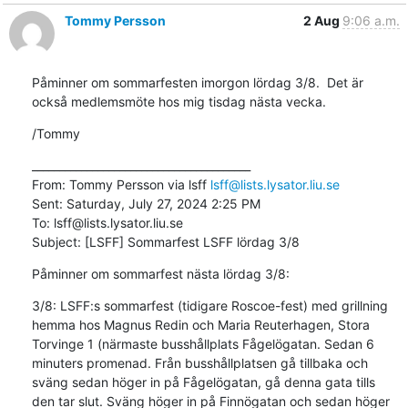
Tommy Persson
2 Aug
9:06 a.m.
Påminner om sommarfesten imorgon lördag 3/8.  Det är 
också medlemsmöte hos mig tisdag nästa vecka.
/Tommy
________________________________________

From: Tommy Persson via lsff 
lsff@lists.lysator.liu.se
Sent: Saturday, July 27, 2024 2:25 PM

To: lsff@lists.lysator.liu.se

Subject: [LSFF] Sommarfest LSFF lördag 3/8
Påminner om sommarfest nästa lördag 3/8:
3/8: LSFF:s sommarfest (tidigare Roscoe-fest) med grillning 
hemma hos Magnus Redin och Maria Reuterhagen, Stora 
Torvinge 1 (närmaste busshållplats Fågelögatan. Sedan 6 
minuters promenad. Från busshållplatsen gå tillbaka och 
sväng sedan höger in på Fågelögatan, gå denna gata tills 
den tar slut. Sväng höger in på Finnögatan och sedan höger 