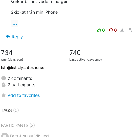
Verkar bli fint väder i morgon.
Skickat från min iPhone
...
0
0
Reply
734
740
Age (days ago)
Last active (days ago)
lsff@lists.lysator.liu.se
2 comments
2 participants
Add to favorites
TAGS
(0)
(2)
PARTICIPANTS
Britt-Louise Viklund