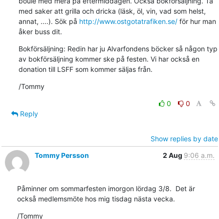
boule med mera på eftermiddagen. Också bokförsäljning. Ta 
med saker att grilla och dricka (läsk, öl, vin, vad som helst, 
annat, ....). Sök på 
http://www.ostgotatrafiken.se/
 för hur man 
åker buss dit.
Bokförsäljning: Redin har ju Alvarfondens böcker så någon typ 
av bokförsäljning kommer ske på festen. Vi har också en 
donation till LSFF som kommer säljas från.
/Tommy
0
0
Reply
Show replies by date
Tommy Persson
2 Aug
9:06 a.m.
Påminner om sommarfesten imorgon lördag 3/8.  Det är 
också medlemsmöte hos mig tisdag nästa vecka.
/Tommy