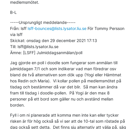
medlemsmötet.
B-L
-----Ursprungligt meddelande-----

Från: lsff 
lsff-bounces@lists.lysator.liu.se
 För Tommy Persson 
via lsff

Skickat: onsdag den 29 december 2021 17:13

Till: lsff@lists.lysator.liu.se

Ämne: [LSFF] Julmiddagsanmälan/poll
Jag gjorde en poll i doodle som fungerar som anmälan till 
julmiddagen 7/1 och som indikerar vad man föredrar osv 
bland de två alternativen som dök upp (Yogi eller Hämtmat 
hos Redin och Maria).  Vi kollar pollen på medlemsmötet på 
tisdag och bestämmer då var det blir.  Så man kan ändra 
fram till tisdag i doodle-pollen.  På Yogi är den max 8 
personer på ett bord som gäller nu och avständ mellan 
borden.
Fyll i om ni planerade att komma men inte kan eller tycker 
risken är för hög också så vi ser att de 10-tal som röstade på 
dag också sett detta.  Det finns sju alternativ att välja på, säg 