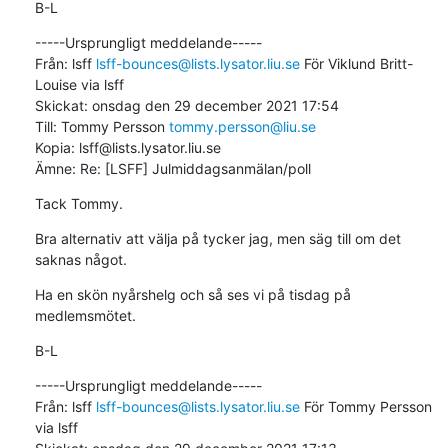
B-L
-----Ursprungligt meddelande-----

Från: lsff 
lsff-bounces@lists.lysator.liu.se
 För Viklund Britt-
Louise via lsff

Skickat: onsdag den 29 december 2021 17:54

Till: Tommy Persson 
tommy.persson@liu.se
Kopia: lsff@lists.lysator.liu.se

Ämne: Re: [LSFF] Julmiddagsanmälan/poll
Tack Tommy.
Bra alternativ att välja på tycker jag, men säg till om det 
saknas något.
Ha en skön nyårshelg och så ses vi på tisdag på 
medlemsmötet.
B-L
-----Ursprungligt meddelande-----

Från: lsff 
lsff-bounces@lists.lysator.liu.se
 För Tommy Persson 
via lsff
