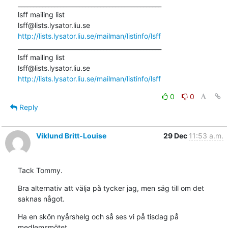
_______________________________________________

lsff mailing list

http://lists.lysator.liu.se/mailman/listinfo/lsff
_______________________________________________

lsff mailing list

http://lists.lysator.liu.se/mailman/listinfo/lsff
0
0
Reply
Viklund Britt-Louise
29 Dec
11:53 a.m.
Tack Tommy.
Bra alternativ att välja på tycker jag, men säg till om det 
saknas något.
Ha en skön nyårshelg och så ses vi på tisdag på 
medlemsmötet.