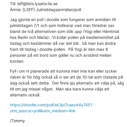
Till: lsff@lists.lysator.liu.se

Ämne: [LSFF] Julmiddagsanmälan/poll
Jag gjorde en poll i doodle som fungerar som anmälan till 
julmiddagen 7/1 och som indikerar vad man föredrar osv 
bland de två alternativen som dök upp (Yogi eller Hämtmat 
hos Redin och Maria).  Vi kollar pollen på medlemsmötet på 
tisdag och bestämmer då var det blir.  Så man kan ändra 
fram till tisdag i doodle-pollen.  På Yogi är den max 8 
personer på ett bord som gäller nu och avständ mellan 
borden.
Fyll i om ni planerade att komma men inte kan eller tycker 
risken är för hög också så vi ser att de 10-tal som röstade på 
dag också sett detta.  Det finns sju alternativ att välja på, säg 
till om jag missat något.  Man ska bara kunna välja ett 
alternativ också.
https://doodle.com/poll/sk3pi7caeyd4y745?
utm_source=poll&utm_medium=link
/Tommy

_______________________________________________
