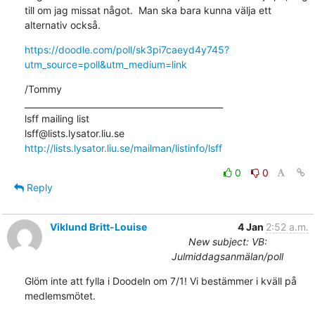
till om jag missat något.  Man ska bara kunna välja ett 
alternativ också.
https://doodle.com/poll/sk3pi7caeyd4y745?
utm_source=poll&utm_medium=link
/Tommy

_______________________________________________

lsff mailing list

http://lists.lysator.liu.se/mailman/listinfo/lsff
0
0
Reply
Viklund Britt-Louise
4 Jan
2:52 a.m.
New subject: VB:
Julmiddagsanmälan/poll
Glöm inte att fylla i Doodeln om 7/1! Vi bestämmer i kväll på 
medlemsmötet.