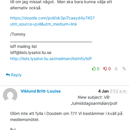
till om jag missat något.  Man ska bara kunna välja ett 
alternativ också.
https://doodle.com/poll/sk3pi7caeyd4y745?
utm_source=poll&utm_medium=link
/Tommy

_______________________________________________

lsff mailing list

http://lists.lysator.liu.se/mailman/listinfo/lsff
0
0
Reply
Viklund Britt-Louise
4 Jan
2:52 a.m.
New subject: VB:
Julmiddagsanmälan/poll
Glöm inte att fylla i Doodeln om 7/1! Vi bestämmer i kväll på 
medlemsmötet.
B-L