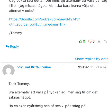
dag också sett detta.  Det finns sju alternativ att välja på, säg 
till om jag missat något.  Man ska bara kunna välja ett 
alternativ också.
https://doodle.com/poll/sk3pi7caeyd4y745?
utm_source=poll&utm_medium=link
/Tommy
0
0
Reply
Show replies by date
Viklund Britt-Louise
29 Dec
11:53 a.m.
Tack Tommy.
Bra alternativ att välja på tycker jag, men säg till om det 
saknas något.
Ha en skön nyårshelg och så ses vi på tisdag på 