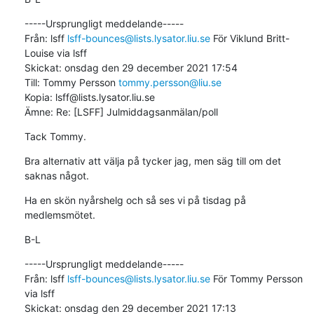
-----Ursprungligt meddelande-----

Från: lsff 
lsff-bounces@lists.lysator.liu.se
 För Viklund Britt-
Louise via lsff

Skickat: onsdag den 29 december 2021 17:54

Till: Tommy Persson 
tommy.persson@liu.se
Kopia: lsff@lists.lysator.liu.se

Ämne: Re: [LSFF] Julmiddagsanmälan/poll
Tack Tommy.
Bra alternativ att välja på tycker jag, men säg till om det 
saknas något.
Ha en skön nyårshelg och så ses vi på tisdag på 
medlemsmötet.
B-L
-----Ursprungligt meddelande-----

Från: lsff 
lsff-bounces@lists.lysator.liu.se
 För Tommy Persson 
via lsff

Skickat: onsdag den 29 december 2021 17:13
