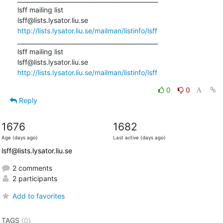
lsff mailing list

http://lists.lysator.liu.se/mailman/listinfo/lsff
_______________________________________________

lsff mailing list

http://lists.lysator.liu.se/mailman/listinfo/lsff
0
0
Reply
1676
1682
Age (days ago)
Last active (days ago)
lsff@lists.lysator.liu.se
2 comments
2 participants
Add to favorites
TAGS
(0)