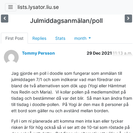
lists.lysator.liu.se
Julmiddagsanmälan/poll
First Post
Replies
Stats
month
Tommy Persson
29 Dec 2021
11:13 a.m.
Jag gjorde en poll i doodle som fungerar som anmälan till 
julmiddagen 7/1 och som indikerar vad man föredrar osv 
bland de två alternativen som dök upp (Yogi eller Hämtmat 
hos Redin och Maria).  Vi kollar pollen på medlemsmötet på 
tisdag och bestämmer då var det blir.  Så man kan ändra fram 
till tisdag i doodle-pollen.  På Yogi är den max 8 personer på 
ett bord som gäller nu och avständ mellan borden.
Fyll i om ni planerade att komma men inte kan eller tycker 
risken är för hög också så vi ser att de 10-tal som röstade på 