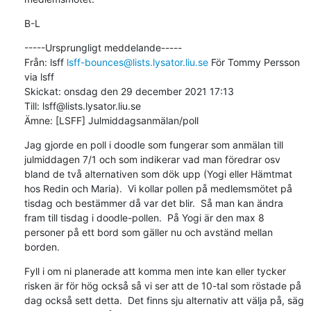
B-L
-----Ursprungligt meddelande-----

Från: lsff 
lsff-bounces@lists.lysator.liu.se
 För Tommy Persson 
via lsff

Skickat: onsdag den 29 december 2021 17:13

Till: lsff@lists.lysator.liu.se

Ämne: [LSFF] Julmiddagsanmälan/poll
Jag gjorde en poll i doodle som fungerar som anmälan till 
julmiddagen 7/1 och som indikerar vad man föredrar osv 
bland de två alternativen som dök upp (Yogi eller Hämtmat 
hos Redin och Maria).  Vi kollar pollen på medlemsmötet på 
tisdag och bestämmer då var det blir.  Så man kan ändra 
fram till tisdag i doodle-pollen.  På Yogi är den max 8 
personer på ett bord som gäller nu och avständ mellan 
borden.
Fyll i om ni planerade att komma men inte kan eller tycker 
risken är för hög också så vi ser att de 10-tal som röstade på 
dag också sett detta.  Det finns sju alternativ att välja på, säg 