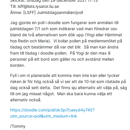
Skickat: onsdag den 29 december 2021 17:13

Till: lsff@lists.lysator.liu.se

Ämne: [LSFF] Julmiddagsanmälan/poll
Jag gjorde en poll i doodle som fungerar som anmälan till 
julmiddagen 7/1 och som indikerar vad man föredrar osv 
bland de två alternativen som dök upp (Yogi eller Hämtmat 
hos Redin och Maria).  Vi kollar pollen på medlemsmötet på 
tisdag och bestämmer då var det blir.  Så man kan ändra 
fram till tisdag i doodle-pollen.  På Yogi är den max 8 
personer på ett bord som gäller nu och avständ mellan 
borden.
Fyll i om ni planerade att komma men inte kan eller tycker 
risken är för hög också så vi ser att de 10-tal som röstade på 
dag också sett detta.  Det finns sju alternativ att välja på, säg 
till om jag missat något.  Man ska bara kunna välja ett 
alternativ också.
https://doodle.com/poll/sk3pi7caeyd4y745?
utm_source=poll&utm_medium=link
/Tommy
