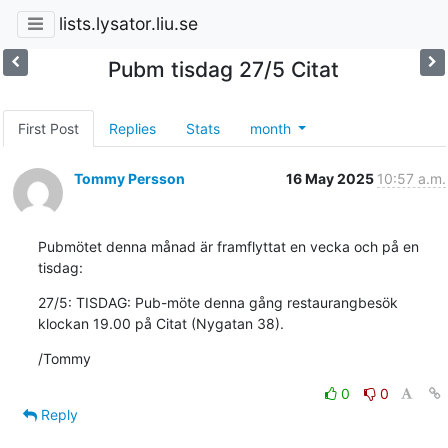
lists.lysator.liu.se
Pubm tisdag 27/5 Citat
First Post
Replies
Stats
month
Tommy Persson
16 May 2025
10:57 a.m.
Pubmötet denna månad är framflyttat en vecka och på en 
tisdag:
27/5: TISDAG: Pub-möte denna gång restaurangbesök 
klockan 19.00 på Citat (Nygatan 38).
/Tommy
0
0
Reply