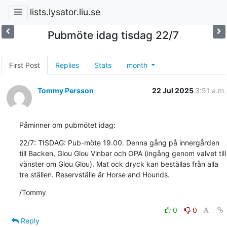
lists.lysator.liu.se
Pubmöte idag tisdag 22/7
First Post
Replies
Stats
month
Tommy Persson
22 Jul 2025
3:51 a.m.
Påminner om pubmötet idag:
22/7: TISDAG: Pub-möte 19.00. Denna gång på innergården 
till Backen, Glou Glou Vinbar och OPA (ingång genom valvet till 
vänster om Glou Glou). Mat ock dryck kan beställas från alla 
tre ställen. Reservställe är Horse and Hounds.
/Tommy
0
0
Reply