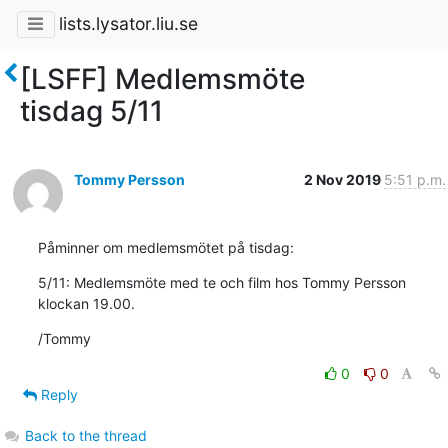
lists.lysator.liu.se
[LSFF] Medlemsmöte
tisdag 5/11
Tommy Persson
2 Nov 2019
5:51 p.m.
Påminner om medlemsmötet på tisdag:
5/11: Medlemsmöte med te och film hos Tommy Persson 
klockan 19.00.
/Tommy
0
0
Reply
Back to the thread