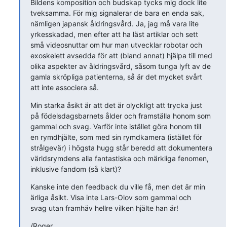
Bildens komposition och budskap tycks mig dock lite

tveksamma. För mig signalerar de bara en enda sak,

nämligen japansk åldringsvård. Ja, jag må vara lite

yrkesskadad, men efter att ha läst artiklar och sett

små videosnuttar om hur man utvecklar robotar och

exoskelett avsedda för att (bland annat) hjälpa till med

olika aspekter av åldringsvård, såsom tunga lyft av de

gamla skröpliga patienterna, så är det mycket svårt

att inte associera så.
Min starka åsikt är att det är olyckligt att trycka just

på födelsdagsbarnets ålder och framställa honom som

gammal och svag. Varför inte istället göra honom till

en rymdhjälte, som med sin rymdkamera (istället för

strålgevär) i högsta hugg står beredd att dokumentera

världsrymdens alla fantastiska och märkliga fenomen,

inklusive fandom (så klart)?
Kanske inte den feedback du ville få, men det är min

ärliga åsikt. Visa inte Lars-Olov som gammal och

svag utan framhäv hellre vilken hjälte han är!
/Roger
