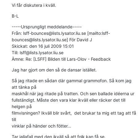
Vi får diskutera i kväll.
B-L
-----Ursprungligt meddelande-----

Från: lsff-bounces@lists.lysator.liu.se [mailto:lsff-
bounces@lists.lysator.liu.se] För David J

Skickat: den 16 juli 2009 15:01

Till: lsff@lists.lysator.liu.se

Ämne: Re: [LSFF] Bilden till Lars-Olov - Feedback
Jag har gjort om den så de dansar istället.
Så jag ritade en sådan där gammal grammofon. Så kom jag 
att tänka på

maskhål när jag ritade på tratten. Och sen ballade idéerna ur

fullständigt. Måste den vara klar ikväll eller räcker det till 
helgen på

filmvisningen? Ikväll blir svårt,  det brukar ta mig ett tag att få 
till

vinklar på händer och fötter...
Tar iallafall med den ikväll så att folk kan få se.