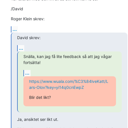
/David
Roger Klein skrev:
...
David skrev:
...
Snälla, kan jag få lite feedback så att jag vågar 
fortsätta!
...
https://www.wuala.com/%C3%84lveKatt/L
ars-Olov?key=yi14q0cnEwpZ
Blir det likt?
Ja, ansiktet ser likt ut.