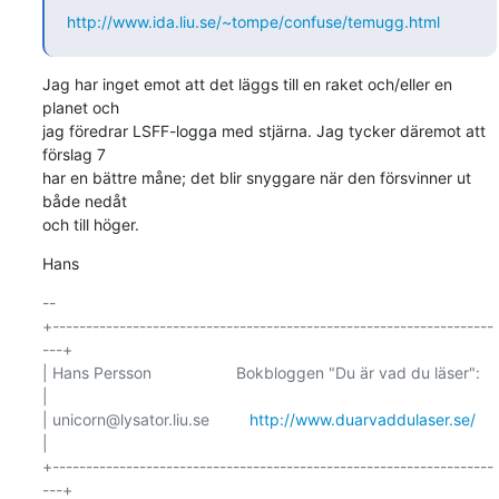
http://www.ida.liu.se/~tompe/confuse/temugg.html
Jag har inget emot att det läggs till en raket och/eller en 
planet och

jag föredrar LSFF-logga med stjärna. Jag tycker däremot att 
förslag 7

har en bättre måne; det blir snyggare när den försvinner ut 
både nedåt

och till höger.
Hans
-- 

+------------------------------------------------------------------
---+

| Hans Persson                   Bokbloggen "Du är vad du läser":     
|

| unicorn@lysator.liu.se         
http://www.duarvaddulaser.se/
|

+------------------------------------------------------------------
---+
