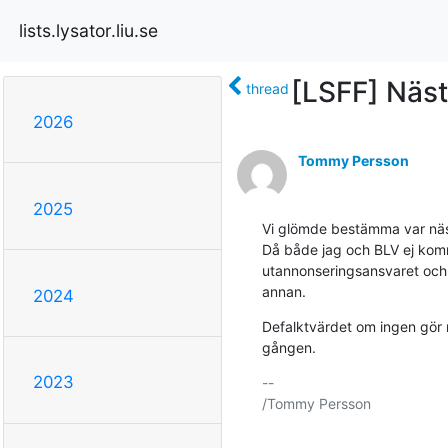
lists.lysator.liu.se
[LSFF] Näs
thread
2026
Tommy Persson
2025
Vi glömde bestämma var näs
Då både jag och BLV ej komm
utannonseringsansvaret och 
annan.
2024
Defalktvärdet om ingen gör 
gången.
2023
-- 

/Tommy Persson
