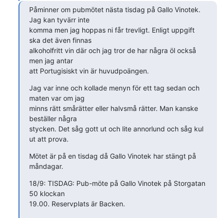
Påminner om pubmötet nästa tisdag på Gallo Vinotek.  
Jag kan tyvärr inte 

komma men jag hoppas ni får trevligt. Enligt uppgift 
ska det även finnas 

alkoholfritt vin där och jag tror de har några öl också 
men jag antar 

att Portugisiskt vin är huvudpoängen.
Jag var inne och kollade menyn för ett tag sedan och 
maten var om jag 

minns rätt smårätter eller halvsmå rätter. Man kanske 
beställer några 

stycken. Det såg gott ut och lite annorlund och såg kul 
ut att prova.
Mötet är på en tisdag då Gallo Vinotek har stängt på 
måndagar.
18/9: TISDAG: Pub-möte på Gallo Vinotek på Storgatan 
50 klockan 

19.00. Reservplats är Backen.