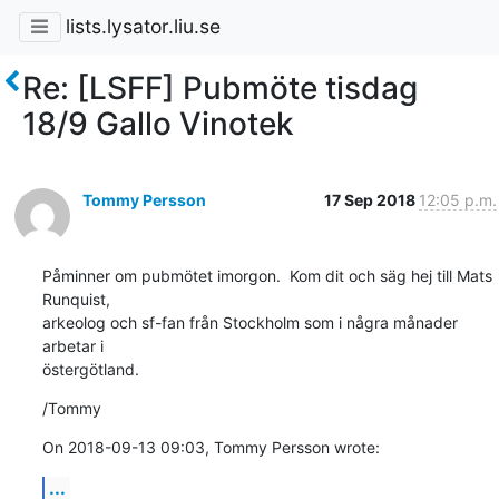
lists.lysator.liu.se
Re: [LSFF] Pubmöte tisdag
18/9 Gallo Vinotek
Tommy Persson
17 Sep 2018
12:05 p.m.
Påminner om pubmötet imorgon.  Kom dit och säg hej till Mats 
Runquist, 

arkeolog och sf-fan från Stockholm som i några månader 
arbetar i 

östergötland.
/Tommy
On 2018-09-13 09:03, Tommy Persson wrote:
...