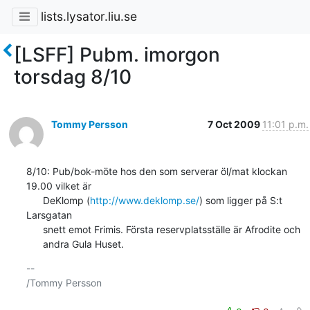
lists.lysator.liu.se
[LSFF] Pubm. imorgon
torsdag 8/10
Tommy Persson
7 Oct 2009
11:01 p.m.
8/10: Pub/bok-möte hos den som serverar öl/mat klockan 
19.00 vilket är

      DeKlomp (
http://www.deklomp.se/
) som ligger på S:t 
Larsgatan

      snett emot Frimis. Första reservplatsställe är Afrodite och

      andra Gula Huset.
-- 

/Tommy Persson
