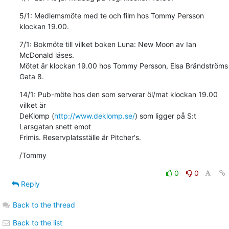
5/1: Medlemsmöte med te och film hos Tommy Persson 
klockan 19.00.
7/1: Bokmöte till vilket boken Luna: New Moon av Ian 
McDonald läses. 

Mötet är klockan 19.00 hos Tommy Persson, Elsa Brändströms 
Gata 8.
14/1: Pub-möte hos den som serverar öl/mat klockan 19.00 
vilket är 

DeKlomp (
http://www.deklomp.se/
) som ligger på S:t 
Larsgatan snett emot 

Frimis. Reservplatsställe är Pitcher's.
/Tommy
0
0
Reply
Back to the thread
Back to the list