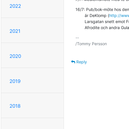
2022
16/7: Pub/bok-möte hos den 
        är DeKlomp (
http://ww
        Larsgatan snett emot Frimis. Första reservplatsställe är

        Afrodite och andra Gu
2021
-- 

/Tommy Persson

2020
Reply
2019
2018