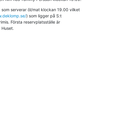
som serverar öl/mat klockan 19.00 vilket

w.deklomp.se/
) som ligger på S:t

la Huset.