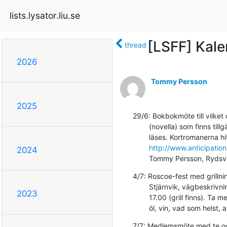
lists.lysator.liu.se
[LSFF] Kal
thread
2026
Tommy Persson
2025
29/6: Bokbokmöte till vilke
        (novella) som finns tillgängliga elektroniskt

        läses. Kortromanerna hittas här:

http://www.anticipation
2024
        Tommy Persson, Ry
4/7: Roscoe-fest med grillni
        Stjärnvik, vägbeskrivning på mailinglistan). Grillning från

2023
        17.00 (grill finns). Ta med saker att grilla och dricka (läsk,

        öl, vin, vad som helst, 
7/7: Medlemsmöte med te oc