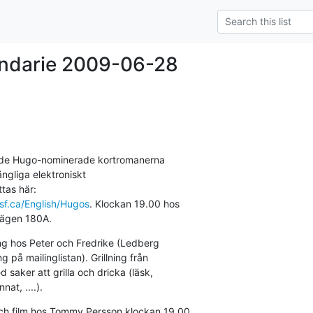
endarie 2009-06-28
t de Hugo-nominerade kortromanerna

sf.ca/English/Hugos
. Klockan 19.00 hos

dsvägen 180A.
ng hos Peter och Fredrike (Ledberg

annat, ....).
h film hos Tommy Persson klockan 19.00.