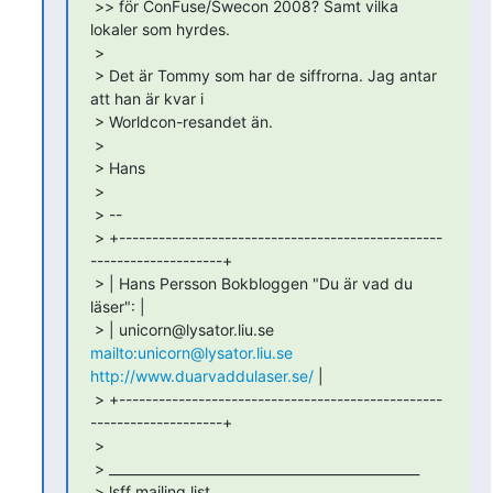
 >> för ConFuse/Swecon 2008? Samt vilka 
lokaler som hyrdes.

 >

 > Det är Tommy som har de siffrorna. Jag antar 
att han är kvar i

 > Worldcon-resandet än.

 >

 > Hans

 >

 > --

 > +-------------------------------------------------
--------------------+

 > | Hans Persson Bokbloggen "Du är vad du 
läser": |

 > | unicorn@lysator.liu.se 
mailto:unicorn@lysator.liu.se
http://www.duarvaddulaser.se/
 |

 > +-------------------------------------------------
--------------------+

 >

 > _______________________________________________

 > lsff mailing list
