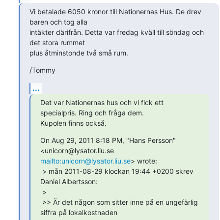
Vi betalade 6050 kronor till Nationernas Hus. De drev 
baren och tog alla

intäkter därifrån. Detta var fredag kväll till söndag och 
det stora rummet

plus åtminstonde två små rum.
/Tommy
...
Det var Nationernas hus och vi fick ett 
specialpris. Ring och fråga dem.

Kupolen finns också.
On Aug 29, 2011 8:18 PM, "Hans Persson" 
mailto:unicorn@lysator.liu.se
> wrote:

 > mån 2011-08-29 klockan 19:44 +0200 skrev 
Daniel Albertsson:

 >

 >> Är det någon som sitter inne på en ungefärlig 
siffra på lokalkostnaden
