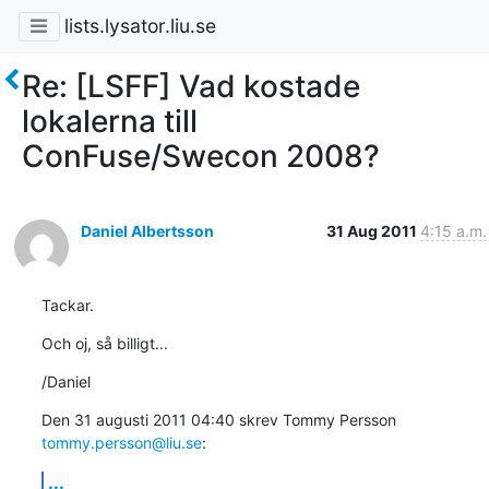
lists.lysator.liu.se
Re: [LSFF] Vad kostade
lokalerna till
ConFuse/Swecon 2008?
Daniel Albertsson
31 Aug 2011
4:15 a.m.
Tackar.
Och oj, så billigt...
/Daniel
Den 31 augusti 2011 04:40 skrev Tommy Persson 
tommy.persson@liu.se
:
...