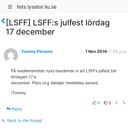
lists.lysator.liu.se
[LSFF] LSFF:s julfest lördag
17 december
Tommy Persson
1 Nov 2016
11:56 p.m.
På medlemsmötet nyss bestämde vi att LSFFs julfest blir 
lördagen 17:e 

december. Plats ocg detaljer meddelas senare.
/Tommy
0
0
Reply
Back to the thread