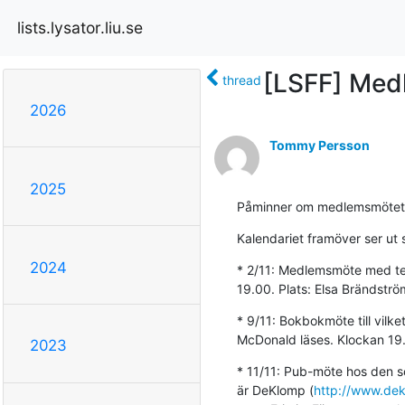
lists.lysator.liu.se
[LSFF] Med
thread
2026
Tommy Persson
2025
Påminner om medlemsmötet 
Kalendariet framöver ser ut 
2024
* 2/11: Medlemsmöte med te
19.00. Plats: Elsa Brändströ
* 9/11: Bokbokmöte till vilk
McDonald läses. Klockan 19
2023
* 11/11: Pub-möte hos den so
är DeKlomp (
http://www.dek