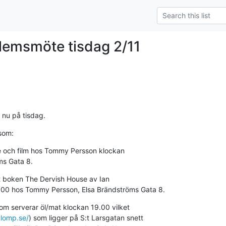
lemsmöte tisdag 2/11
nu på tisdag.
som:
 och film hos Tommy Persson klockan 

ms Gata 8.
et boken The Dervish House av Ian 

.00 hos Tommy Persson, Elsa Brändströms Gata 8.
m serverar öl/mat klockan 19.00 vilket 

lomp.se/
) som ligger på S:t Larsgatan snett 
