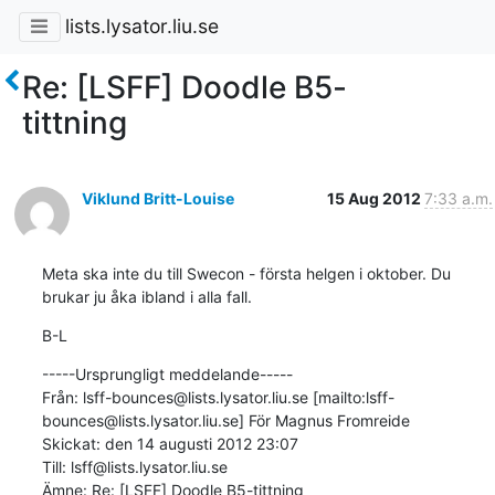
lists.lysator.liu.se
Re: [LSFF] Doodle B5-
tittning
Viklund Britt-Louise
15 Aug 2012
7:33 a.m.
Meta ska inte du till Swecon - första helgen i oktober. Du 
brukar ju åka ibland i alla fall.
B-L
-----Ursprungligt meddelande-----

Från: lsff-bounces@lists.lysator.liu.se [mailto:lsff-
bounces@lists.lysator.liu.se] För Magnus Fromreide

Skickat: den 14 augusti 2012 23:07

Till: lsff@lists.lysator.liu.se

Ämne: Re: [LSFF] Doodle B5-tittning