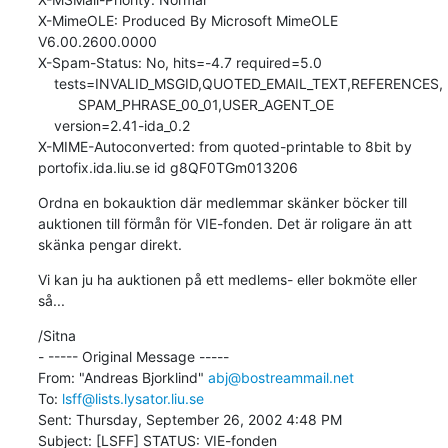
X-MimeOLE: Produced By Microsoft MimeOLE 
V6.00.2600.0000

X-Spam-Status: No, hits=-4.7 required=5.0

    tests=INVALID_MSGID,QUOTED_EMAIL_TEXT,REFERENCES,

          SPAM_PHRASE_00_01,USER_AGENT_OE

    version=2.41-ida_0.2

X-MIME-Autoconverted: from quoted-printable to 8bit by 
portofix.ida.liu.se id g8QF0TGm013206
Ordna en bokauktion där medlemmar skänker böcker till 
auktionen till förmån för VIE-fonden. Det är roligare än att 
skänka pengar direkt.
Vi kan ju ha auktionen på ett medlems- eller bokmöte eller 
så...
/Sitna

- ----- Original Message ----- 

From: "Andreas Bjorklind" 
abj@bostreammail.net
To: 
lsff@lists.lysator.liu.se
Sent: Thursday, September 26, 2002 4:48 PM

Subject: [LSFF] STATUS: VIE-fonden