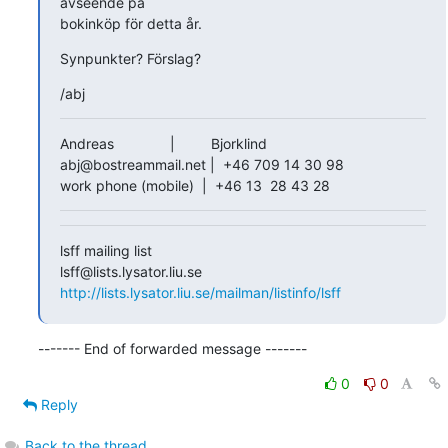
avseende på 

bokinköp för detta år.
Synpunkter? Förslag?
/abj
Andreas              |         Bjorklind

abj@bostreammail.net |  +46 709 14 30 98

work phone (mobile)  |  +46 13  28 43 28
lsff mailing list

http://lists.lysator.liu.se/mailman/listinfo/lsff
------- End of forwarded message -------
0
0
Reply
Back to the thread