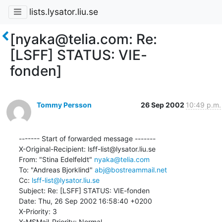
lists.lysator.liu.se
[nyaka@telia.com: Re:
[LSFF] STATUS: VIE-
fonden]
Tommy Persson
26 Sep 2002
10:49 p.m.
------- Start of forwarded message -------

X-Original-Recipient: lsff-list@lysator.liu.se

From: "Stina Edelfeldt" 
nyaka@telia.com
To: "Andreas Bjorklind" 
abj@bostreammail.net
Cc: 
lsff-list@lysator.liu.se
Subject: Re: [LSFF] STATUS: VIE-fonden

Date: Thu, 26 Sep 2002 16:58:40 +0200

X-Priority: 3

X-MSMail-Priority: Normal
