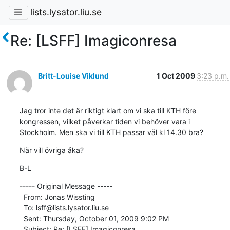
lists.lysator.liu.se
Re: [LSFF] Imagiconresa
Britt-Louise Viklund
1 Oct 2009
3:23 p.m.
Jag tror inte det är riktigt klart om vi ska till KTH före 
kongressen, vilket påverkar tiden vi behöver vara i 
Stockholm. Men ska vi till KTH passar väl kl 14.30 bra?
När vill övriga åka?
B-L
----- Original Message ----- 

  From: Jonas Wissting 

  To: lsff@lists.lysator.liu.se 

  Sent: Thursday, October 01, 2009 9:02 PM

  Subject: Re: [LSFF] Imagiconresa