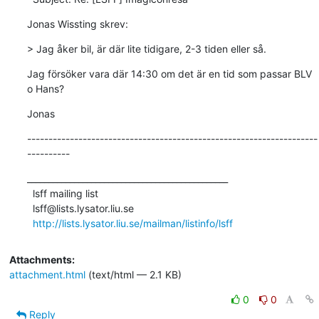
Jonas Wissting skrev:
> Jag åker bil, är där lite tidigare, 2-3 tiden eller så.
Jag försöker vara där 14:30 om det är en tid som passar BLV 
o Hans?
Jonas
--------------------------------------------------------------------
----------
_______________________________________________

  lsff mailing list

  lsff@lists.lysator.liu.se

http://lists.lysator.liu.se/mailman/listinfo/lsff
Attachments:
attachment.html
(text/html — 2.1 KB)
0
0
Reply