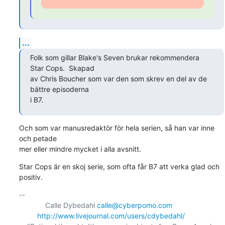
...
Folk som gillar Blake's Seven brukar rekommendera 
Star Cops.  Skapad

av Chris Boucher som var den som skrev en del av de 
bättre episoderna

i B7.
Och som var manusredaktör för hela serien, så han var inne 
och petade

mer eller mindre mycket i alla avsnitt.
Star Cops är en skoj serie, som ofta får B7 att verka glad och 
positiv.
-- 

    	     Calle Dybedahl 
calle@cyberpomo.com
http://www.livejournal.com/users/cdybedahl/