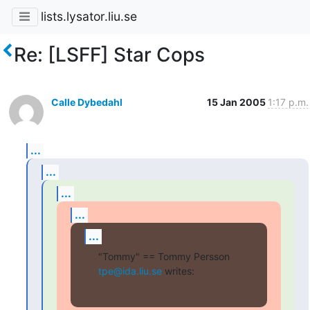
lists.lysator.liu.se
Re: [LSFF] Star Cops
Calle Dybedahl
15 Jan 2005
1:17 p.m.
...
...
...
...
...
"Tommy" == Tommy Persson 
tpe@ida.liu.se
 writes: