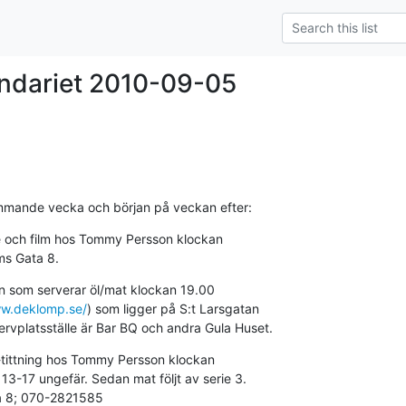
endariet 2010-09-05
mmande vecka och början på veckan efter:
 och film hos Tommy Persson klockan 

ms Gata 8.
 som serverar öl/mat klockan 19.00 

ww.deklomp.se/
) som ligger på S:t Larsgatan 

servplatsställe är Bar BQ och andra Gula Huset.
-tittning hos Tommy Persson klockan 

 13-17 ungefär. Sedan mat följt av serie 3. 

ta 8; 070-2821585