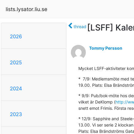
lists.lysator.liu.se
[LSFF] Kal
thread
2026
Tommy Persson
2025
Mycket LSFF-aktiviteter ko
*  7/9: Medlemsmöte med te
19.00. Plats: Elsa Brändströ
2024
* 9/9: Pub/bok-möte hos den
vilket är DeKlomp (
http://w
snett emot Frimis. Första re
2023
* 12/9: Sapphire and Steele
13.00. Vi ser serie 2 klockan
Plats: Elsa Brändströms Ga