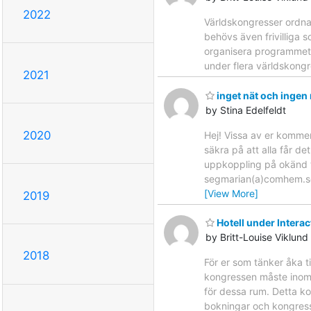
2022
Världskongresser ordnas
behövs även frivilliga 
organisera programmet e
under flera världskongr
2021
inget nät och ingen 
by Stina Edelfeldt
2020
Hej! Vissa av er kommer 
säkra på att alla får d
uppkoppling på okänd t
segmarian(a)comhem.se 
[View More]
2019
Hotell under Interac
by Britt-Louise Viklund
2018
För er som tänker åka t
kongressen måste inom nå
för dessa rum. Detta ko
bokningar och kongresse