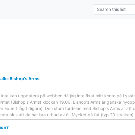
älle: Bishop's Arms
u inte kan uppdatera på webben då jag inte fixat mitt konto på Lysa
l/mat (Bishop's Arms) klockan 19.00. Bishop's Arms är ganska nyöpp
r Expert låg tidigare). Den stora fördelen med Bishop's Arms är att
rata plus att de har bra utbud av öl. Mycket på fat (typ 20 stycken) 
tion?