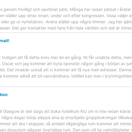
 genom frivilligt och oavlönat jobb. Många har redan jobbat i åratal 
som ställer upp strax innan, under och efter kongressen. Vissa väljer
ller ge ut nyhetsbrev. Andra ställer upp några timmar. Jag har själv j
esser. Det ger kontakter med fans från hela världen och det är intres
mail!
troligen att få detta brev mer än en gång. Ni får ursäkta detta, men de
et. Oscar och jag kommer att byta operatör någon gång i början av juni
id. Det innebär också att vi kommer att få nya mail-adresser. Denn
kommer alltså att bli oanvändbara. Istället kan man i brytningstid
tion
ill Glasgow är det dags att boka hotellrum NU om ni inte redan klara
gra dagar börja släppa sina ej utnyttjade gruppbokningar tillbaka till
mmer att ske i etapper, så antalet tillgängliga rum kommer att minsk
n dessutom släpper övertaliga rum. Den som vill ha valmöjligheter v