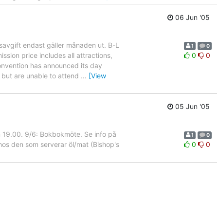
06 Jun '05
avgift endast gäller månaden ut. B-L
1
0
sion price includes all attractions,
0
0
onvention has announced its day
 but are unable to attend
…
[View
05 Jun '05
19.00. 9/6: Bokbokmöte. Se info på
1
0
hos den som serverar öl/mat (Bishop's
0
0