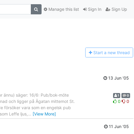
Manage this list
Sign In
Sign Up
Start a n
ew thread
13 Jun '05
tor ännu) säger: 16/6: Pub/bok-möte
1
0
nad och ligger på Ågatan mittemot St.
0
0
 de försöker vara som en engelsk pub
som Leffe ljus,
…
[View More]
11 Jun '05