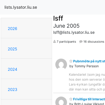
lists.lysator.liu.se
lsff
June 2005
2026
lsff@lists.lysator.liu.se
7 participants
16 discussions
2025
Pubnmöte på nytt st
by Tommy Persson
2024
Kalendariet (som jag n
hos den som serverar ö
Lars-kyrkan (ungefär dä
där man kan sitta och p
2023
Frivilliga till Interac
by Britt-Louise Viklund