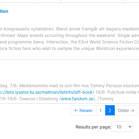
tion
ån kongressens nyhetsbrev. Bland annat framgår att dagens medlems
firmed  Major events occurring throughout the weekend  Single admis
and programme items. Interaction, the 63rd World Science Fiction C
ence fiction fans who wish to sample the unique Worldcon experience
dag. 7/6: Medlemsmöte med te och film hos Tommy Persson klockan 
p://lists.lysator.liu.se/mailman/listinfo/lsff-book
) 16/6: Pub/bok-möte 
7/6-19/6: Swecon i Göteborg (
www.fandom.se
). /Tommy
← Newer
1
2
Older →
Results per page: