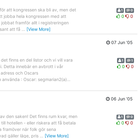
för att kongressen ska bli av, men det
1
0
 att jobba hela kongressen med att
0
0
obbat framför allt i registreringen
sant att få
…
[View More]
07 Jun '05
t finns en del listor och vi vill vara
1
1
. Detta innebär en avbrott i vår
0
0
a adress och Oscars
en använda : Oscar: segmarian2(a)
…
06 Jun '05
t av den saken! Det finns rum kvar, men
1
0
 hotellen - eller riskera att få betala
0
0
a framöver när folk gör sena
ad gäller läge, pris
…
[View More]