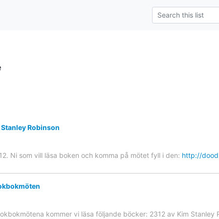
e
 Stanley Robinson
12. Ni som vill läsa boken och komma på mötet fyll i den:
http://doo
bokbokmöten
okbokmötena kommer vi läsa följande böcker: 2312 av Kim Stanley R