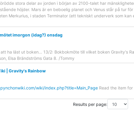
örödde stora delar av jorden i början av 2100-talet har mänskligheten
stående höjder. Mars är en beboelig planet och Venus står på tur för
neten Merkurius, i staden Terminator (ett tekniskt underverk som kan
mötet imorgon (idag?) onsdag
att ha läst ut boken... 13/2: Bokbokmöte till vilket boken Gravity'
on, Elsa Brändströms Gata 8. /Tommy
i | Gravity's Rainbow
w.pynchonwiki.com/wiki/index.php?title=Main_Page
Read the item for 
Results per page: