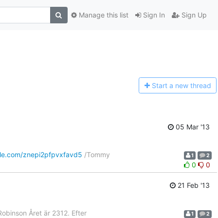
Manage this list
Sign In
Sign Up
Start a n
ew thread
05 Mar '13
dle.com/znepi2pfpvxfavd5
/Tommy
1
2
0
0
21 Feb '13
obinson Året är 2312. Efter
1
2