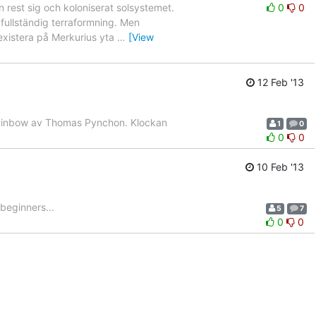
 rest sig och koloniserat solsystemet.
0
0
 fullständig terraformning. Men
 existera på Merkurius yta
…
[View
12 Feb '13
s Rainbow av Thomas Pynchon. Klockan
1
0
0
0
10 Feb '13
beginners...
5
7
0
0