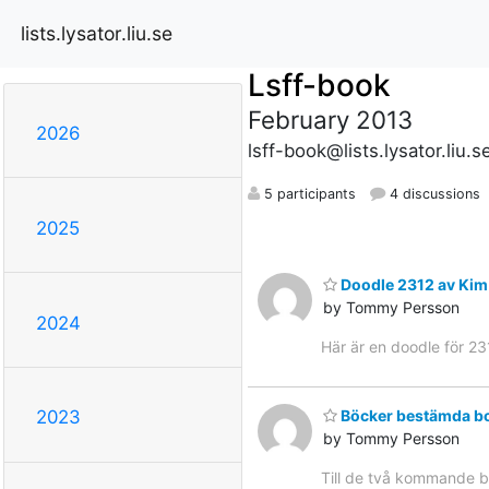
lists.lysator.liu.se
Lsff-book
February 2013
2026
lsff-book@lists.lysator.liu.s
5 participants
4 discussions
2025
Doodle 2312 av Kim
by Tommy Persson
2024
Här är en doodle för 23
Böcker bestämda 
2023
by Tommy Persson
Till de två kommande b