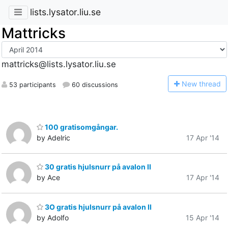
lists.lysator.liu.se
Mattricks
mattricks@lists.lysator.liu.se
N
ew thread
53 participants
60 discussions
100 gratisomgångar.
by Adelric
17 Apr '14
30 gratis hjuIsnurr på avalon lI
by Ace
17 Apr '14
3O gratis hjulsnurr på avalon II
by Adolfo
15 Apr '14