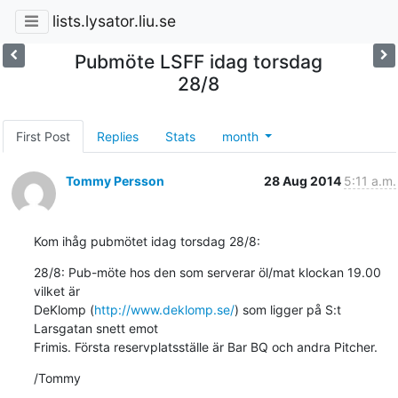
lists.lysator.liu.se
Pubmöte LSFF idag torsdag
28/8
First Post
Replies
Stats
month
Tommy Persson
28 Aug 2014
5:11 a.m.
Kom ihåg pubmötet idag torsdag 28/8:
28/8: Pub-möte hos den som serverar öl/mat klockan 19.00 
vilket är 

DeKlomp (
http://www.deklomp.se/
) som ligger på S:t 
Larsgatan snett emot 

Frimis. Första reservplatsställe är Bar BQ och andra Pitcher.
/Tommy