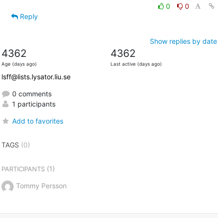
0
0
Reply
Show replies by date
4362
4362
Age (days ago)
Last active (days ago)
lsff@lists.lysator.liu.se
0 comments
1 participants
Add to favorites
TAGS
(0)
(1)
PARTICIPANTS
Tommy Persson