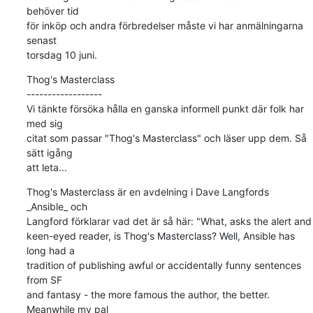
behöver tid

för inköp och andra förbredelser måste vi har anmälningarna 
senast

torsdag 10 juni.
Thog's Masterclass

------------------

Vi tänkte försöka hålla en ganska informell punkt där folk har 
med sig

citat som passar "Thog's Masterclass" och läser upp dem. Så 
sätt igång

att leta...
Thog's Masterclass är en avdelning i Dave Langfords 
_Ansible_ och

Langford förklarar vad det är så här: "What, asks the alert and

keen-eyed reader, is Thog's Masterclass? Well, Ansible has 
long had a

tradition of publishing awful or accidentally funny sentences 
from SF

and fantasy - the more famous the author, the better. 
Meanwhile my pal
