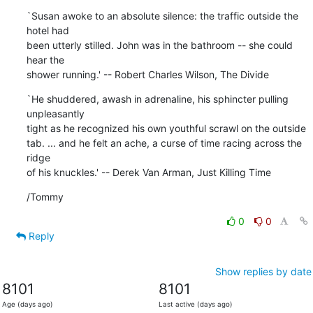
`Susan awoke to an absolute silence: the traffic outside the 
hotel had

been utterly stilled. John was in the bathroom -- she could 
hear the

shower running.' -- Robert Charles Wilson, The Divide
`He shuddered, awash in adrenaline, his sphincter pulling 
unpleasantly

tight as he recognized his own youthful scrawl on the outside

tab. ... and he felt an ache, a curse of time racing across the 
ridge

of his knuckles.' -- Derek Van Arman, Just Killing Time
/Tommy
0
0
Reply
Show replies by date
8101
8101
Age (days ago)
Last active (days ago)