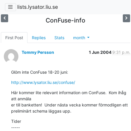
lists.lysator.liu.se
ConFuse-info
First Post
Replies
Stats
month
Tommy Persson
1 Jun 2004
9:31 p.m.
Glöm inte ConFuse 18-20 juni:
http://www.lysator.liu.se/confuse/
Här kommer lite relevant information om ConFuse.  Kom ihåg 
att anmäla

er till banketten!  Under nästa vecka kommer förmodligen ett

preliminärt schema läggas upp.
Tider

-----
