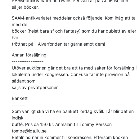
SAAM-antikvariatet och Hans Persson är på ConFuse och 
säljer böcker.
SAAM-antikvariatet meddelar också följande: Kom ihåg att ta 
med de

böcker (helst bara sf och fantasy) som du har dublett av eller 
har

tröttnat på - Alvarfonden tar gärna emot dem!
Annan försäljning

-----------------

Utöver auktionen går det bra att ta med saker för försäljning i

lokalerna under kongressen. ConFuse tar inte provision på 
sådant som

säljs av privatpersoner.
Bankett

-------

Som vanligt ska vi ha en bankett lördag kväll. I år blir det en 
indisk

buffé. Pris ca 150 kr. Anmälan till Tommy Persson 
tompe@ida.liu.se

Betalning när ni kommer till kongressen. Eftersom kocken 