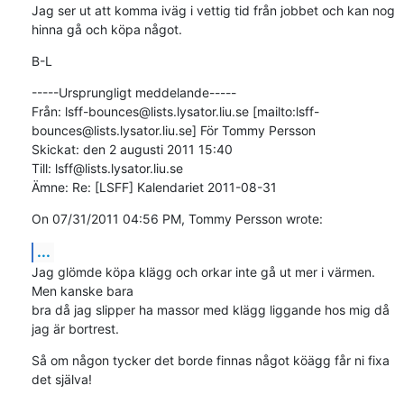
Jag ser ut att komma iväg i vettig tid från jobbet och kan nog 
hinna gå och köpa något.
B-L
-----Ursprungligt meddelande-----

Från: lsff-bounces@lists.lysator.liu.se [mailto:lsff-
bounces@lists.lysator.liu.se] För Tommy Persson

Skickat: den 2 augusti 2011 15:40

Till: lsff@lists.lysator.liu.se

Ämne: Re: [LSFF] Kalendariet 2011-08-31
On 07/31/2011 04:56 PM, Tommy Persson wrote:
...
Jag glömde köpa klägg och orkar inte gå ut mer i värmen. 
Men kanske bara 

bra då jag slipper ha massor med klägg liggande hos mig då 
jag är bortrest.
Så om någon tycker det borde finnas något köägg får ni fixa 
det själva!