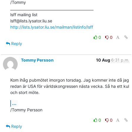
/Tommy

_______________________________________________

lsff mailing list

http://lists.lysator.liu.se/mailman/listinfo/lsff
0
0
Reply
Tommy Persson
10 Aug
6:31 p.m.
Kom ihåg pubmötet imorgon torsdag. Jag kommer inte då jag 
redan är USA för världskongressen nästa vecka. Så ha ett kul 
och stort möte.
...
/Tommy Persson
0
0
Reply