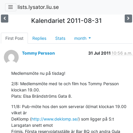
lists.lysator.liu.se
Kalendariet 2011-08-31
First Post
Replies
Stats
month
Tommy Persson
31 Jul 2011
10:56 a.m.
Medlemsmöte nu på tisdag!
2/8: Medlemsmöte med te och film hos Tommy Persson 
klockan 19.00. 

Plats: Elsa Brändströms Gata 8.
11/8: Pub-möte hos den som serverar öl/mat klockan 19.00 
vilket är 

DeKlomp (
http://www.deklomp.se/
) som ligger på S:t 
Larsgatan snett emot 

Frimis. Första reservplatsställe är Bar BQ och andra Gula 