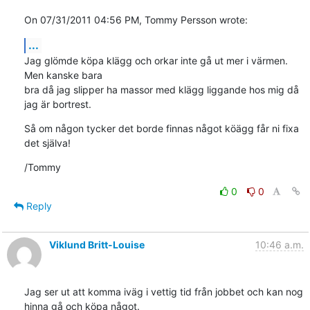
On 07/31/2011 04:56 PM, Tommy Persson wrote:
...
Jag glömde köpa klägg och orkar inte gå ut mer i värmen. 
Men kanske bara 

bra då jag slipper ha massor med klägg liggande hos mig då 
jag är bortrest.
Så om någon tycker det borde finnas något köägg får ni fixa 
det själva!
/Tommy
0
0
Reply
Viklund Britt-Louise
10:46 a.m.
Jag ser ut att komma iväg i vettig tid från jobbet och kan nog 
hinna gå och köpa något.