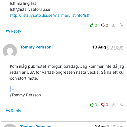
lsff mailing list

http://lists.lysator.liu.se/mailman/listinfo/lsff
0
0
Reply
Tommy Persson
10 Aug
6:31 p.m.
Kom ihåg pubmötet imorgon torsdag. Jag kommer inte då jag 
redan är USA för världskongressen nästa vecka. Så ha ett kul 
och stort möte.
...
/Tommy Persson
0
0
Reply
Tommy Persson
2 Aug
9:40 a.m.