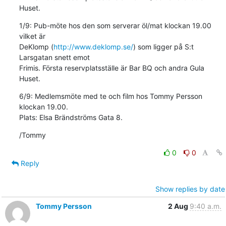
Huset.
1/9: Pub-möte hos den som serverar öl/mat klockan 19.00 
vilket är 

DeKlomp (
http://www.deklomp.se/
) som ligger på S:t 
Larsgatan snett emot 

Frimis. Första reservplatsställe är Bar BQ och andra Gula 
Huset.
6/9: Medlemsmöte med te och film hos Tommy Persson 
klockan 19.00. 

Plats: Elsa Brändströms Gata 8.
/Tommy
0
0
Reply
Show replies by date
Tommy Persson
2 Aug
9:40 a.m.