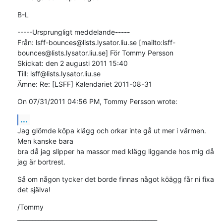
B-L
-----Ursprungligt meddelande-----

Från: lsff-bounces@lists.lysator.liu.se [mailto:lsff-
bounces@lists.lysator.liu.se] För Tommy Persson

Skickat: den 2 augusti 2011 15:40

Till: lsff@lists.lysator.liu.se

Ämne: Re: [LSFF] Kalendariet 2011-08-31
On 07/31/2011 04:56 PM, Tommy Persson wrote:
...
Jag glömde köpa klägg och orkar inte gå ut mer i värmen. 
Men kanske bara 

bra då jag slipper ha massor med klägg liggande hos mig då 
jag är bortrest.
Så om någon tycker det borde finnas något köägg får ni fixa 
det själva!
/Tommy

_______________________________________________
