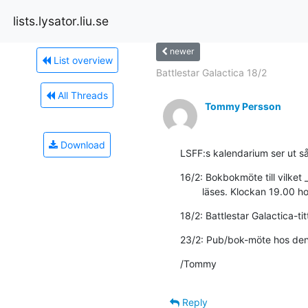
lists.lysator.liu.se
newer
List overview
Battlestar Galactica 18/2
All Threads
Tommy Persson
Download
LSFF:s kalendarium ser ut s
16/2: Bokbokmöte till vilket 
        läses. Klockan 19
18/2: Battlestar Galactica-t
23/2: Pub/bok-möte hos den 
/Tommy
Reply