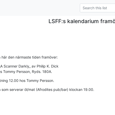
LSFF:s kalendarium fram
å här den närmaste tiden framöver:
_A Scanner Darkly_ av Philip K. Dick

.00 hos Tommy Persson, Ryds. 180A.
ittning 12.00 hos Tommy Persson.
som serverar öl/mat (Afrodites pub/bar) klockan 19.00.