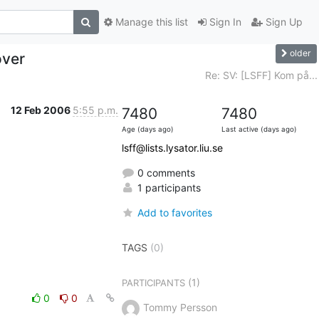
Manage this list
Sign In
Sign Up
older
över
Re: SV: [LSFF] Kom på...
12 Feb 2006
5:55 p.m.
7480
7480
Age (days ago)
Last active (days ago)
lsff@lists.lysator.liu.se
0 comments
1 participants
Add to favorites
TAGS
(0)
(1)
PARTICIPANTS
0
0
Tommy Persson