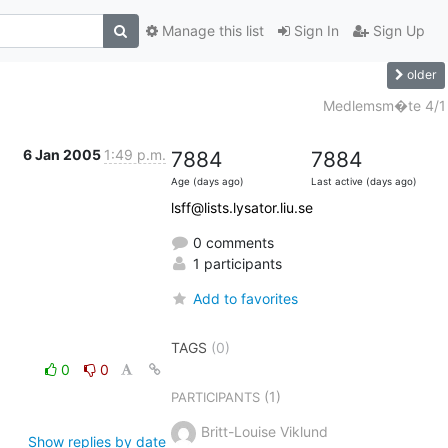
Manage this list
Sign In
Sign Up
older
Medlemsm�te 4/1
6 Jan 2005
1:49 p.m.
7884
7884
Age (days ago)
Last active (days ago)
lsff@lists.lysator.liu.se
0 comments
1 participants
Add to favorites
TAGS
(0)
0
0
(1)
PARTICIPANTS
Britt-Louise Viklund
Show replies by date