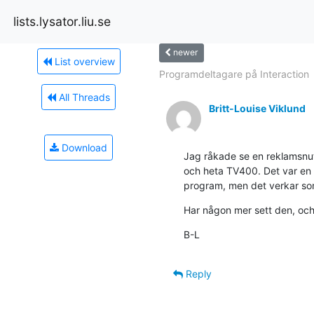
lists.lysator.liu.se
newer
List overview
Programdeltagare på Interaction
All Threads
Britt-Louise Viklund
Download
Jag råkade se en reklamsnut
och heta TV400. Det var en
program, men det verkar som
Har någon mer sett den, och
B-L
Reply