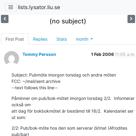
lists.lysator.liu.se
(no subject)
First Post
Replies
Stats
month
Tommy Persson
1 Feb 2006
11:05 a.m.
Subject: Pubmöte imorgon torsdag och andra möten

FCC: ~/mail/sent.archive

--text follows this line--
Påminner om pub/bok-mötet imorgon torsdag 2/2.  Informerar 
också om

att dag för bokbokmötet är bestämd till 16/2.  Kalendariet ser 
ut som:
2/2: Pub/bok-möte hos den som serverar öl/mat (Afrodites 
pub/bar)
