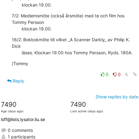
        klockan 19.00.
7/2: Medlemsmöte (också årsmöte) med te och film hos 
Tommy Persson

        klockan 19.00.
16/2: Bokbokmöte till vilket _A Scanner Darkly_ av Philip K. 
Dick

        läses. Klockan 19.00 hos Tommy Persson, Ryds. 180A.
/Tommy
0
0
Reply
Show replies by date
7490
7490
Age (days ago)
Last active (days ago)
lsff@lists.lysator.liu.se
0 comments
1 participants