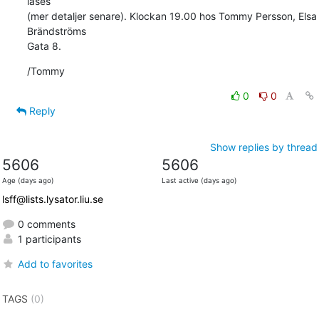
läses 

(mer detaljer senare). Klockan 19.00 hos Tommy Persson, Elsa 
Brändströms 

Gata 8.
/Tommy
0
0
Reply
Show replies by thread
5606
5606
Age (days ago)
Last active (days ago)
lsff@lists.lysator.liu.se
0 comments
1 participants
Add to favorites
TAGS
(0)