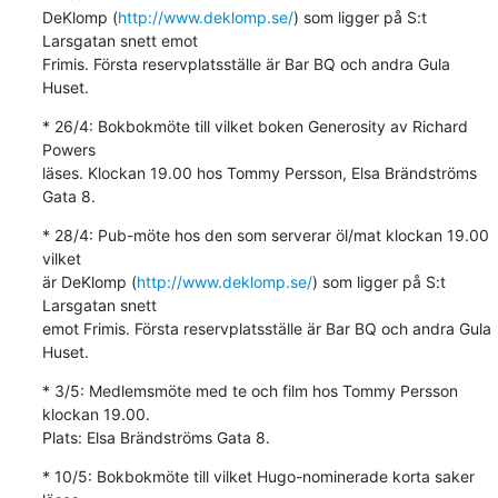
DeKlomp (
http://www.deklomp.se/
) som ligger på S:t 
Larsgatan snett emot 

Frimis. Första reservplatsställe är Bar BQ och andra Gula 
Huset.
* 26/4: Bokbokmöte till vilket boken Generosity av Richard 
Powers 

läses. Klockan 19.00 hos Tommy Persson, Elsa Brändströms 
Gata 8.
* 28/4: Pub-möte hos den som serverar öl/mat klockan 19.00 
vilket 

är DeKlomp (
http://www.deklomp.se/
) som ligger på S:t 
Larsgatan snett 

emot Frimis. Första reservplatsställe är Bar BQ och andra Gula 
Huset.
* 3/5: Medlemsmöte med te och film hos Tommy Persson 
klockan 19.00. 

Plats: Elsa Brändströms Gata 8.
* 10/5: Bokbokmöte till vilket Hugo-nominerade korta saker 