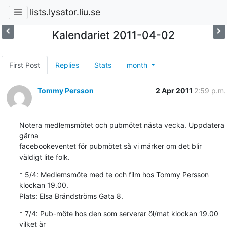
lists.lysator.liu.se
Kalendariet 2011-04-02
First Post
Replies
Stats
month
Tommy Persson
2 Apr 2011
2:59 p.m.
Notera medlemsmötet och pubmötet nästa vecka. Uppdatera 
gärna 

facebookeventet för pubmötet så vi märker om det blir 
väldigt lite folk.
* 5/4: Medlemsmöte med te och film hos Tommy Persson 
klockan 19.00. 

Plats: Elsa Brändströms Gata 8.
* 7/4: Pub-möte hos den som serverar öl/mat klockan 19.00 
vilket är 
