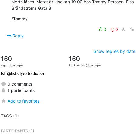
North läses. Mötet är klockan 19.00 hos Tommy Persson, Elsa 
Brändströms Gata 8.
/Tommy
0
0
Reply
Show replies by date
160
160
Age (days ago)
Last active (days ago)
lsff@lists.lysator.liu.se
0 comments
1 participants
Add to favorites
TAGS
(0)
(1)
PARTICIPANTS