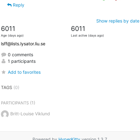
Reply
Show replies by date
6011
6011
Age (days ago)
Last active (days ago)
lsff@lists.lysator.liu.se
0 comments
1 participants
Add to favorites
TAGS
(0)
(1)
PARTICIPANTS
Britt-Louise Viklund
Powered by
HyperKitty
version 1.3.7.