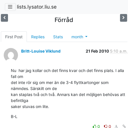
lists.lysator.liu.se
Förråd
First Post
Replies
Stats
month
Britt-Louise Viklund
21 Feb 2010
5:10 a.m.
Nu  har jag kollar och det finns kvar och det finns plats. I alla 
fall om 

det inte rör sig om mer än de 3-4 flyttkartonger som 
nämndes. Särskilt om de 

kan staplas två och två. Annars kan det möjligen behövas att 
befintliga 

saker stuvas om lite.
B-L
0
0