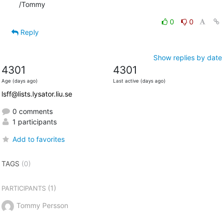
/Tommy
0
0
Reply
Show replies by date
4301
4301
Age (days ago)
Last active (days ago)
lsff@lists.lysator.liu.se
0 comments
1 participants
Add to favorites
TAGS
(0)
(1)
PARTICIPANTS
Tommy Persson