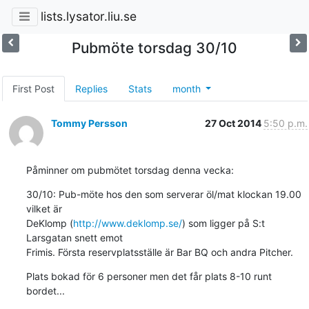
lists.lysator.liu.se
Pubmöte torsdag 30/10
First Post
Replies
Stats
month
Tommy Persson
27 Oct 2014
5:50 p.m.
Påminner om pubmötet torsdag denna vecka:
30/10: Pub-möte hos den som serverar öl/mat klockan 19.00 
vilket är 

DeKlomp (
http://www.deklomp.se/
) som ligger på S:t 
Larsgatan snett emot 

Frimis. Första reservplatsställe är Bar BQ och andra Pitcher.
Plats bokad för 6 personer men det får plats 8-10 runt 
bordet...