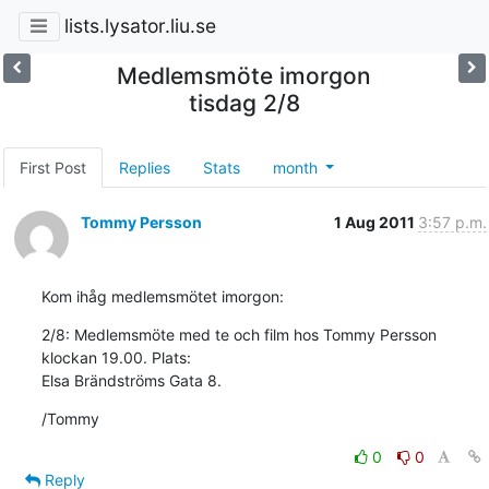
lists.lysator.liu.se
Medlemsmöte imorgon
tisdag 2/8
First Post
Replies
Stats
month
Tommy Persson
1 Aug 2011
3:57 p.m.
Kom ihåg medlemsmötet imorgon:
2/8: Medlemsmöte med te och film hos Tommy Persson 
klockan 19.00. Plats: 

Elsa Brändströms Gata 8.
/Tommy
0
0
Reply