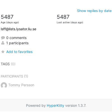
Show replies by date
5487
5487
Age (days ago)
Last active (days ago)
lsff@lists.lysator.liu.se
0 comments
1 participants
Add to favorites
TAGS
(0)
(1)
PARTICIPANTS
Tommy Persson
Powered by
HyperKitty
version 1.3.7.