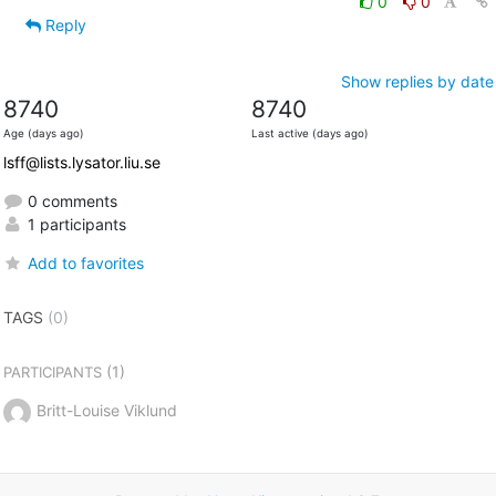
0
0
Reply
Show replies by date
8740
8740
Age (days ago)
Last active (days ago)
lsff@lists.lysator.liu.se
0 comments
1 participants
Add to favorites
TAGS
(0)
(1)
PARTICIPANTS
Britt-Louise Viklund