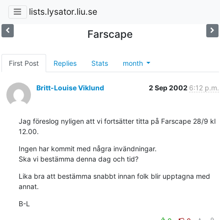
lists.lysator.liu.se
Farscape
First Post
Replies
Stats
month
Britt-Louise Viklund
2 Sep 2002
6:12 p.m.
Jag föreslog nyligen att vi fortsätter titta på Farscape 28/9 kl 
12.00.
Ingen har kommit med några invändningar.

Ska vi bestämma denna dag och tid?
Lika bra att bestämma snabbt innan folk blir upptagna med 
annat.
B-L