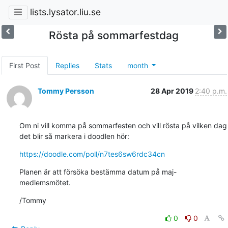
lists.lysator.liu.se
Rösta på sommarfestdag
First Post
Replies
Stats
month
Tommy Persson
28 Apr 2019
2:40 p.m.
Om ni vill komma på sommarfesten och vill rösta på vilken dag 
det blir så markera i doodlen hör:
https://doodle.com/poll/n7tes6sw6rdc34cn
Planen är att försöka bestämma datum på maj-
medlemsmötet.
/Tommy
0
0